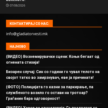
07/08/2026
КОНТАКТИРАЈ СО НАС:
info@gladiatorvesti.mk
НАЈНОВО
(ВИДЕО) Вознемирувачки сцени: Коњи бегаат од
огнената стихија!
Бизарен случај: Син со години го чувал телото на
својот татко во замрзнувач, еве ја причината!
(ФОТО) Полицијата го казни за паркирање, па
службеното возило го остави на тротоар?
Граѓанин бара одговорност!
(ВИДЕО) Хорор во канцеларија: Го поздравил со