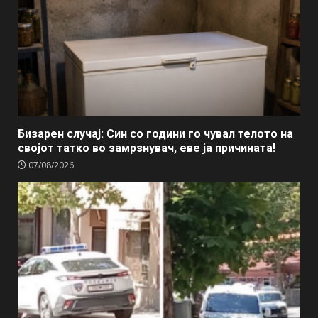
Бизарен случај: Син со години го чувал телото на
својот татко во замрзнувач, еве ја причината!
07/08/2026