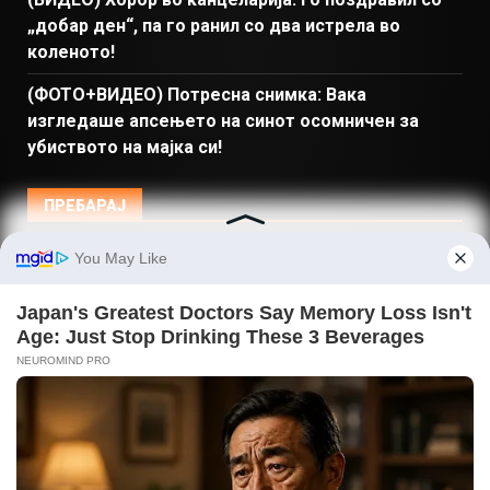
„добар ден“, па го ранил со два истрела во
коленото!
(ФОТО+ВИДЕО) Потресна снимка: Вака
изгледаше апсењето на синот осомничен за
убиството на мајка си!
ПРЕБАРАЈ
Македонија
Балкан и Свет
Спорт
Магазин
Најново
Донации
© Copyright 2026 Gladiator - Powered by dbT18
|
DarkNews
by AF themes.