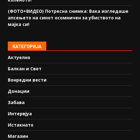
(ФОТО+ВИДЕО) Потресна снимка: Вака изгледаше
апсењето на синот осомничен за убиството на
мајка си!
КАТЕГОРИЈА
Актуелно
Балкан и Свет
Вонредни вести
Донации
Забава
Интервјуа
Истакнато
Магазин