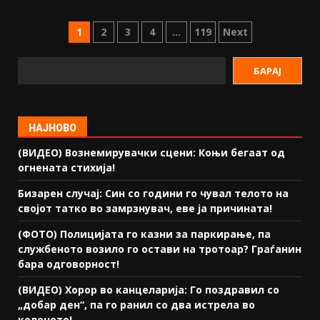
1
2
3
4
…
119
Next
БАРАЈ
НАЈНОВО
(ВИДЕО) Вознемирувачки сцени: Коњи бегаат од
огнената стихија!
Бизарен случај: Син со години го чувал телото на
својот татко во замрзнувач, еве ја причината!
(ФОТО) Полицијата го казни за паркирање, па
службеното возило го остави на тротоар? Граѓанин
бара одговорност!
(ВИДЕО) Хорор во канцеларија: Го поздравил со
„добар ден“, па го ранил со два истрела во
коленото!