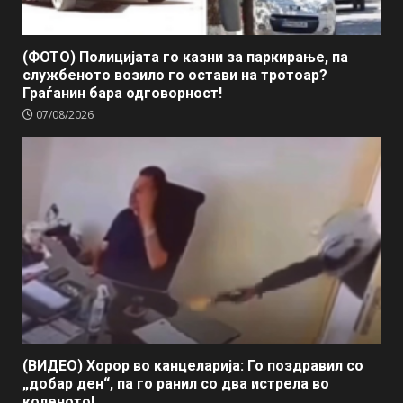
(ФОТО) Полицијата го казни за паркирање, па
службеното возило го остави на тротоар?
Граѓанин бара одговорност!
07/08/2026
(ВИДЕО) Хорор во канцеларија: Го поздравил со
„добар ден“, па го ранил со два истрела во
коленото!