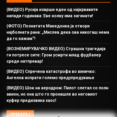
(ВИДЕО) Русија изврши еден од најкрвавите
напади годинава: Еве колку има загинати!
(ФОТО) Познатата Македонка ја отвори
најболната рана: „Мислев дека ова никогаш нема
да го кажам“!
(ВОЗНЕМИРУВАЧКО ВИДЕО) Страшна трагедија
ги потресе сите: Гром усмрти млад фудбалер
среде натпревар!
(ВИДЕО) Спречена катастрофа во виничко:
Ангелов испрати големо предупредување
(ВИДЕО) Шок на аеродром: Пилот слетал со полн
авион, но она што го пронашле во неговиот
куфер предизвика хаос!
ПРЕБАРАЈ