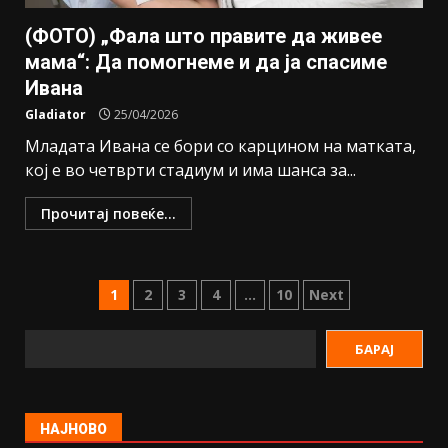
(ФОТО) „Фала што правите да живее
мама“: Да помогнеме и да ја спасиме
Ивана
Gladiator
25/04/2026
Младата Ивана се бори со карцином на матката,
кој е во четврти стадиум и има шанса за...
Прочитај повеќе...
1
2
3
4
…
10
Next
БАРАЈ
НАЈНОВО