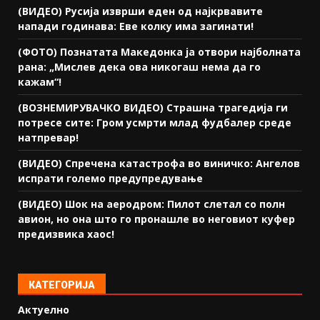
(ВИДЕО) Русија изврши еден од најкрвавите
напади годинава: Еве колку има загинати!
(ФОТО) Познатата Македонка ја отвори најболната
рана: „Мислев дека ова никогаш нема да го
кажам“!
(ВОЗНЕМИРУВАЧКО ВИДЕО) Страшна трагедија ги
потресе сите: Гром усмрти млад фудбалер среде
натпревар!
(ВИДЕО) Спречена катастрофа во виничко: Ангелов
испрати големо предупредување
(ВИДЕО) Шок на аеродром: Пилот слетал со полн
авион, но она што го пронашле во неговиот куфер
предизвика хаос!
КАТЕГОРИЈА
Актуелно