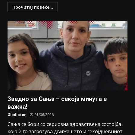
Прочитај повеќе...
Заедно за Сања – секоја минута е
важна!
Gladiator
01/06/2026
Сања се бори со сериозна здравствена состојба
која ѝ го загрозува движењето и секојдневниот