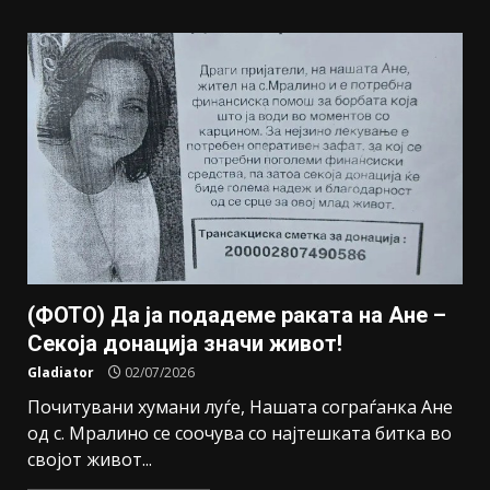
(ФОТО) Да ја подадеме раката на Ане –
Секоја донација значи живот!
Gladiator
02/07/2026
Почитувани хумани луѓе, Нашата сограѓанка Ане
од с. Мралино се соочува со најтешката битка во
својот живот...