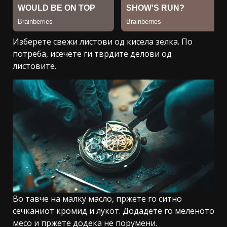
Изберете свежи листови од кисела зелка. По
потреба, исечете ги тврдите делови од
листовите.
Во тавче на малку масло, пржете го ситно
сечканиот кромид и лукот. Додадете го меленото
месо и пржете додека не порумени.