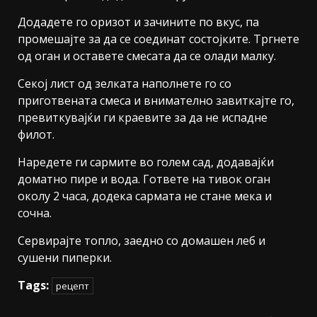
Додадете го оризот и зачините по вкус, па
промешајте за да се соединат состојките. Тргнете
од оган и оставете смесата да се олади малку.
Секој лист од зелката наполнете го со
приготвената смеса и внимателно завиткајте го,
превиткувајќи ги краевите за да не испадне
филот.
Наредете ги сармите во голем сад, додавајќи
доматно пире и вода. Гответе на тивок оган
околу 2 часа, додека сармата не стане мека и
сочна.
Сервирајте топло, заедно со домашен леб и
сушени пиперки.
Tags:
рецепт