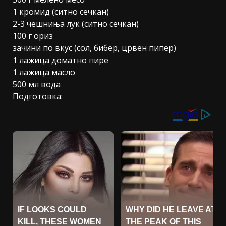
1 кромид (ситно сечкан)
2-3 чешниња лук (ситно сечкан)
100 г ориз
зачини по вкус (сол, бибер, црвен пипер)
1 лажица доматно пире
1 лажица масло
500 мл вода
Подготовка: