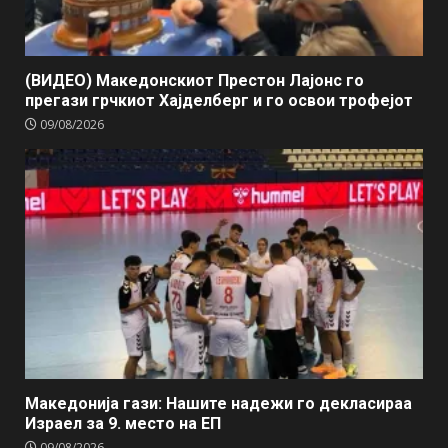
(ВИДЕО) Македонскиот Престон Лајонс го
прегази грчкиот Хајделберг и го освои трофејот
09/08/2026
Македонија гази: Нашите надежи го декласираа
Израел за 9. место на ЕП
09/08/2026