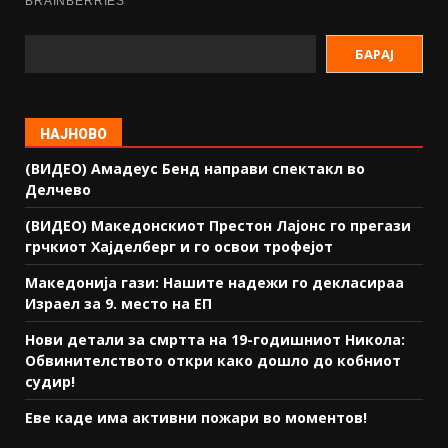
БАРАЈ
НАЈНОВО
(ВИДЕО) Амадеус Бенд направи спектакл во
Делчево
(ВИДЕО) Македонскиот Престон Лајонс го прегази
грчкиот Хајделберг и го освои трофејот
Македонија гази: Нашите надежи го декласираа
Израел за 9. место на ЕП
Нови детали за смртта на 19-годишниот Никола:
Обвинителството откри како дошло до кобниот
судир!
Еве каде има активни пожари во моментов!