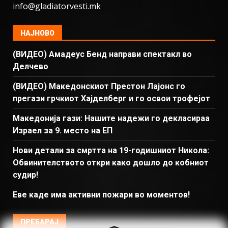
info@gladiatorvesti.mk
НАЈНОВО
(ВИДЕО) Амадеус Бенд направи спектакл во
Делчево
(ВИДЕО) Македонскиот Престон Лајонс го
прегази грчкиот Хајделберг и го освои трофејот
Македонија гази: Нашите надежи го декласираа
Израел за 9. место на ЕП
Нови детали за смртта на 19-годишниот Никола:
Обвинителството откри како дошло до кобниот
судир!
Еве каде има активни пожари во моментов!
ПРЕБАРАЈ