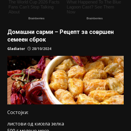
Домашни сарми – Рецепт за совршен
семеен сброк
Gladiator
28/10/2024
Состојки:
листови од кисела зелка
500 г мелено месо