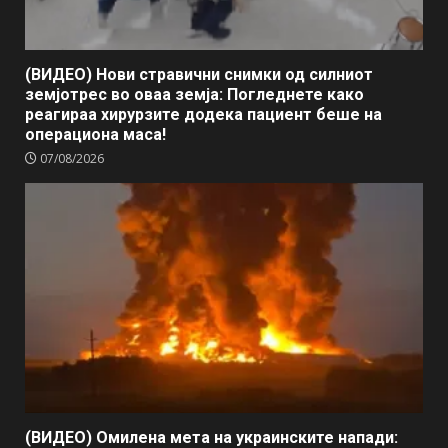
(ВИДЕО) Нови стравични снимки од силниот
земјотрес во оваа земја: Погледнете како
реагираа хирурзите додека пациент беше на
операциона маса!
07/08/2026
(ВИДЕО) Омилена мета на украинските напади: