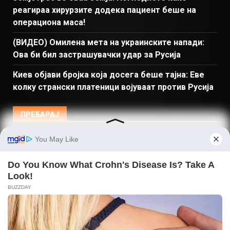
реагираа хирурзите додека пациент беше на
операциона маса!
(ВИДЕО) Омилена мета на украинските напади:
Ова би бил застрашувачки удар за Русија
Киев објави бројка која досега беше тајна: Еве
колку странски платеници војуваат против Русија
ПРЕБАРАЈ
Македонија
Балкан и Свет
Спорт
Магазин
Најново
Донации