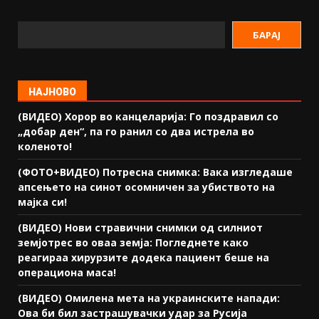
БАРАЈ
НАЈНОВО
(ВИДЕО) Хорор во канцеларија: Го поздравил со
„добар ден“, па го ранил со два истрела во
коленото!
(ФОТО+ВИДЕО) Потресна снимка: Вака изгледаше
апсењето на синот осомничен за убиството на
мајка си!
(ВИДЕО) Нови стравични снимки од силниот
земјотрес во оваа земја: Погледнете како
реагираа хирурзите додека пациент беше на
операциона маса!
(ВИДЕО) Омилена мета на украинските напади:
Ова би бил застрашувачки удар за Русија