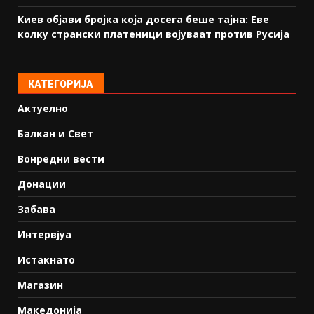
Киев објави бројка која досега беше тајна: Еве
колку странски платеници војуваат против Русија
КАТЕГОРИЈА
Актуелно
Балкан и Свет
Вонредни вести
Донации
Забава
Интервјуа
Истакнато
Магазин
Македонија