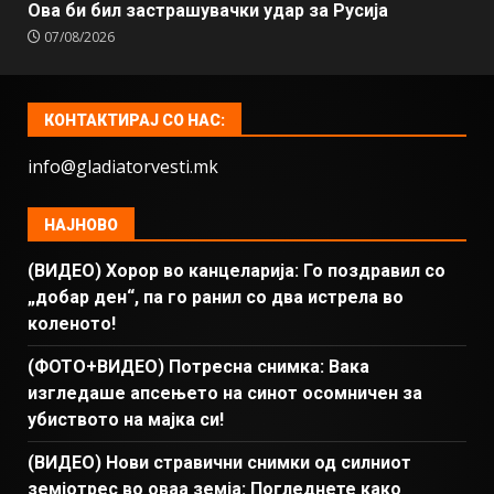
Ова би бил застрашувачки удар за Русија
07/08/2026
КОНТАКТИРАЈ СО НАС:
info@gladiatorvesti.mk
НАЈНОВО
(ВИДЕО) Хорор во канцеларија: Го поздравил со
„добар ден“, па го ранил со два истрела во
коленото!
(ФОТО+ВИДЕО) Потресна снимка: Вака
изгледаше апсењето на синот осомничен за
убиството на мајка си!
(ВИДЕО) Нови стравични снимки од силниот
земјотрес во оваа земја: Погледнете како