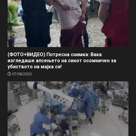
(ФОТО+ВИДЕО) Потресна снимка: Вака
изгледаше апсењето на синот осомничен за
убиството на мајка си!
07/08/2026