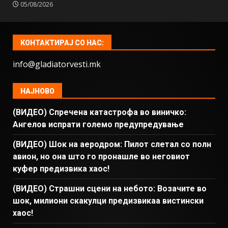
05/08/2026
КОНТАКТИРАЈ СО НАС:
info@gladiatorvesti.mk
НАЈНОВО
(ВИДЕО) Спречена катастрофа во виничко:
Ангелов испрати големо предупредување
(ВИДЕО) Шок на аеродром: Пилот слетал со полн
авион, но она што го пронашле во неговиот
куфер предизвика хаос!
(ВИДЕО) Страшни сцени на небото: Возачите во
шок, милиони скакулци предизвикаа вистински
хаос!