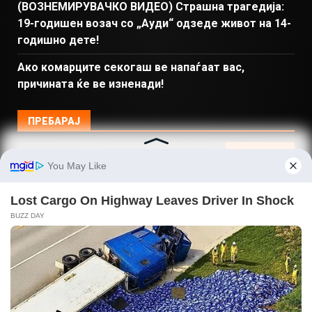
(ВОЗНЕМИРУВАЧКО ВИДЕО) Страшна трагедија:
19-годишен возач со „Ауди“ одзеде живот на 14-
годишно дете!
Ако комарците секогаш ве напаѓаат вас,
причината ќе ве изненади!
ПРЕБАРАЈ
Македонија
Балкан и Свет
Спорт
Магазин
Најново
Донации
© Copyright 2026 Gladiator - Powered by dbT18
|
DarkNews
by AF themes.