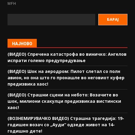
БАРАЈ
НАЈНОВО
(ВИДЕО) Спречена катастрофа во виничко: Ангелов
испрати големо предупредување
(ВИДЕО) Шок на аеродром: Пилот слетал со полн
авион, но она што го пронашле во неговиот куфер
предизвика хаос!
(ВИДЕО) Страшни сцени на небото: Возачите во
шок, милиони скакулци предизвикаа вистински
хаос!
(ВОЗНЕМИРУВАЧКО ВИДЕО) Страшна трагедија: 19-
годишен возач со „Ауди“ одзеде живот на 14-
годишно дете!