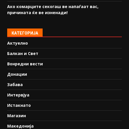
Ако комарците секогаш ве напаѓаат вас,
причината ќе ве изненади!
КАТЕГОРИЈА
Актуелно
Балкан и Свет
Вонредни вести
Донации
Забава
Интервјуа
Истакнато
Магазин
Македонија