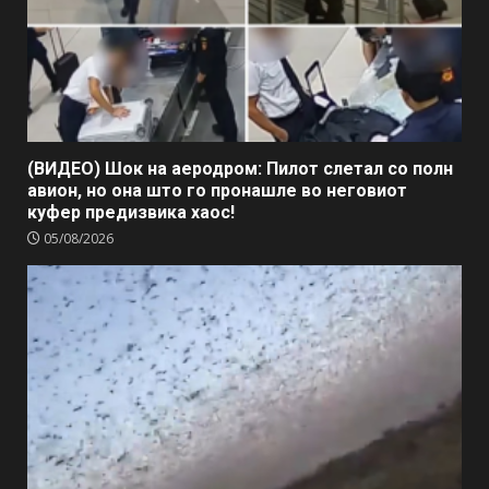
(ВИДЕО) Шок на аеродром: Пилот слетал со полн
авион, но она што го пронашле во неговиот
куфер предизвика хаос!
05/08/2026