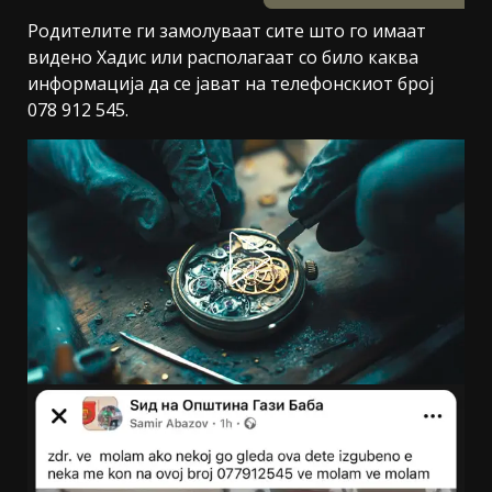
Родителите ги замолуваат сите што го имаат
видено Хадис или располагаат со било каква
информација да се јават на телефонскиот број
078 912 545.