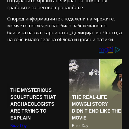
социјалните мрежи апелираат за помош од
граѓаните за негово пронаоѓање.
Според информациите споделени на мрежите,
момчето последен пат било забележано во
близина на слаткарницата „Делиција“ во Ченто, а
на себе имало зелена облека и црвени патики.