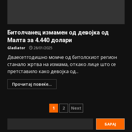
Битолчанец измамен од девојка од
Малта за 4.440 долари
Gladiator
28/01/2025
Дваесетгодишно момче од битолскиот регион
станало жртва на измама, откако лице што се
претставило како девојка од...
Прочитај повеќе...
1
2
Next
БАРАЈ