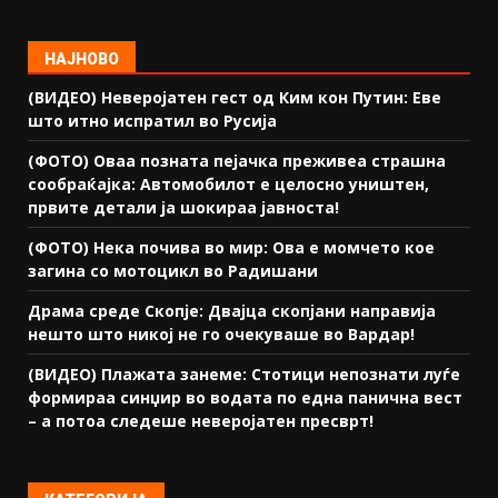
НАЈНОВО
(ВИДЕО) Неверојатен гест од Ким кон Путин: Еве
што итно испратил во Русија
(ФОТО) Оваа позната пејачка преживеа страшна
сообраќајка: Автомобилот е целосно уништен,
првите детали ја шокираа јавноста!
(ФОТО) Нека почива во мир: Ова е момчето кое
загина со мотоцикл во Радишани
Драма среде Скопје: Двајца скопјани направија
нешто што никој не го очекуваше во Вардар!
(ВИДЕО) Плажата занеме: Стотици непознати луѓе
формираа синџир во водата по една панична вест
– а потоа следеше неверојатен пресврт!