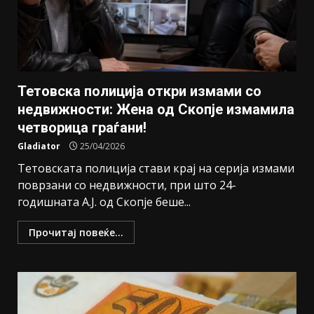
Тетовска полиција откри измами со
недвижности: Жена од Скопје измамила
четворица граѓани!
Gladiator
25/04/2026
Тетовската полиција стави крај на серија измами
поврзани со недвижности, при што 24-
годишната А.Ј. од Скопје беше...
Прочитај повеќе...