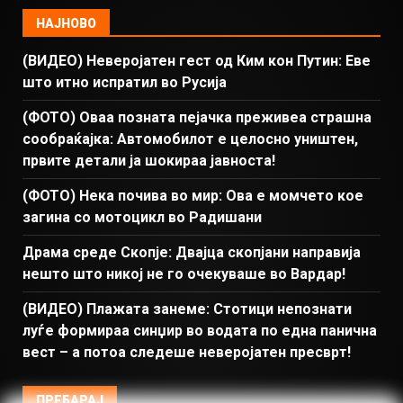
НАЈНОВО
(ВИДЕО) Неверојатен гест од Ким кон Путин: Еве
што итно испратил во Русија
(ФОТО) Оваа позната пејачка преживеа страшна
сообраќајка: Автомобилот е целосно уништен,
првите детали ја шокираа јавноста!
(ФОТО) Нека почива во мир: Ова е момчето кое
загина со мотоцикл во Радишани
Драма среде Скопје: Двајца скопјани направија
нешто што никој не го очекуваше во Вардар!
(ВИДЕО) Плажата занеме: Стотици непознати
луѓе формираа синџир во водата по една панична
вест – а потоа следеше неверојатен пресврт!
ПРЕБАРАЈ