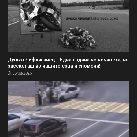
Душко Чифлиганец… Eдна година во вечноста, но
засекогаш во нашите срца и спомени!
06/08/2026