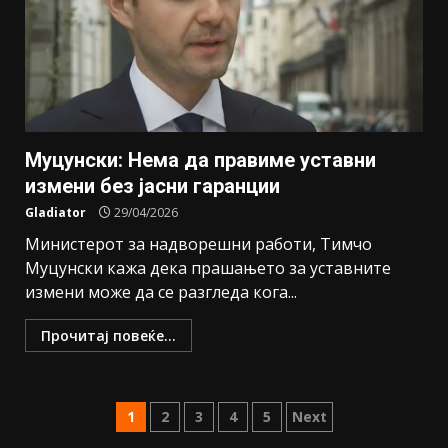
Муцунски: Нема да правиме уставни
измени без јасни гаранции
Gladiator
29/04/2026
Министерот за надворешни работи, Тимчо
Муцунски кажа дека прашањето за уставните
измени може да се разгледа кога...
Прочитај повеќе...
1
2
3
4
5
Next