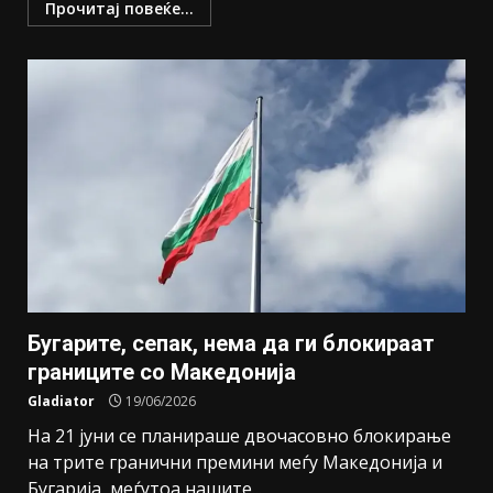
Прочитај повеќе...
Бугарите, сепак, нема да ги блокираат
границите со Македонија
Gladiator
19/06/2026
На 21 јуни се планираше двочасовно блокирање
на трите гранични премини меѓу Македонија и
Бугарија, меѓутоа нашите...