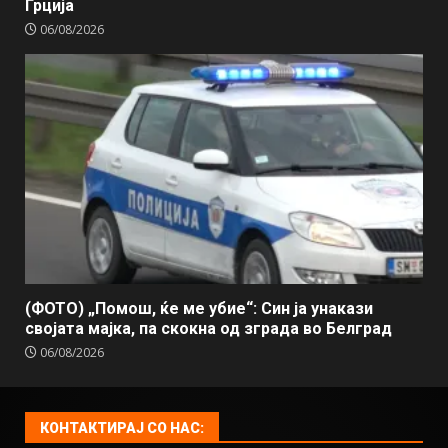
Грција
06/08/2026
(ФОТО) „Помош, ќе ме убие“: Син ја унакази
својата мајка, па скокна од зграда во Белград
06/08/2026
КОНТАКТИРАЈ СО НАС: