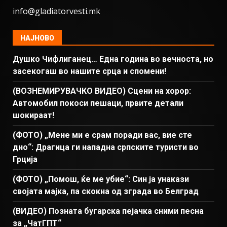
info@gladiatorvesti.mk
НАЈНОВО
Душко Чифлиганец… Eдна година во вечноста, но
засекогаш во нашите срца и спомени!
(ВОЗНЕМИРУВАЧКО ВИДЕО) Сцени на хорор:
Автомобил покоси пешаци, првите детали
шокираат!
(ФОТО) „Мене ми е срам поради вас, вие сте
дно“: Драгица ги нападна српските туристи во
Грција
(ФОТО) „Помош, ќе ме убие“: Син ја унакази
својата мајка, па скокна од зграда во Белград
(ВИДЕО) Позната бугарска пејачка сними песна
за „ЧатГПТ“