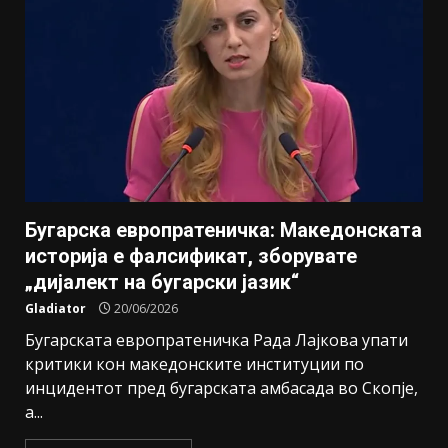
Бугарска европратеничка: Македонската
историја е фалсификат, зборувате
„дијалект на бугарски јазик“
Gladiator
20/06/2026
Бугарската европратеничка Рада Лајкова упати
критики кон македонските институции по
инцидентот пред бугарската амбасада во Скопје,
а...