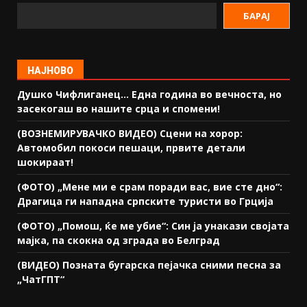
БАРАЈ
НАЈНОВО
Душко Чифлиганец… Eдна година во вечноста, но
засекогаш во нашите срца и спомени!
(ВОЗНЕМИРУВАЧКО ВИДЕО) Сцени на хорор:
Автомобил покоси пешаци, првите детали
шокираат!
(ФОТО) „Мене ми е срам поради вас, вие сте дно“:
Драгица ги нападна српските туристи во Грција
(ФОТО) „Помош, ќе ме убие“: Син ја унакази својата
мајка, па скокна од зграда во Белград
(ВИДЕО) Позната бугарска пејачка сними песна за
„ЧатГПТ“