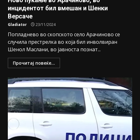
Ново пукање во Арачиново, во
инцидентот бил вмешан и Шенки
Версаче
Gladiator
23/11/2024
Попладнево во скопското село Арачиново се
случила престрелка во која бил инволвиран
Шенол Маслани, во јавноста познат...
Прочитај повеќе...