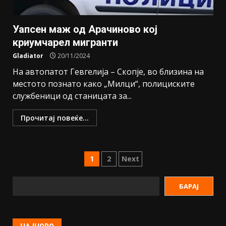
Уапсен маж од Арачиново кој
криумчарел мигранти
Gladiator
20/11/2024
На автопатот Гевгелија – Скопје, во близина на
местото познато како „Милци“, полициските
службеници од станицата за...
Прочитај повеќе...
1
2
Next
БАРАЈ