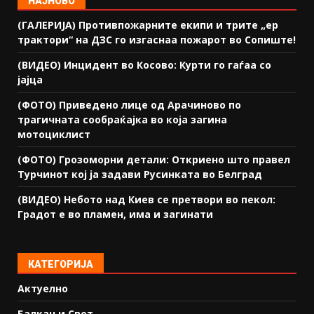
НАЈНОВО
(ГАЛЕРИЈА) Противпожарните екипи и трите „ер
трактори“ на ДЗС го изгаснаа пожарот во Сопиште!
(ВИДЕО) Инцидент во Косово: Курти го гаѓаа со
јајца
(ФОТО) Приведено лице од Арачиново по
трагичната сообраќајка во која загина
мотоциклист
(ФОТО) Грозоморни детали: Откриено што правел
Турчинот кој ја задави Русинката во Белград
(ВИДЕО) Небото над Киев се претвори во пекол:
Градот е во пламен, има и загинати
КАТЕГОРИЈА
Актуелно
Балкан и Свет