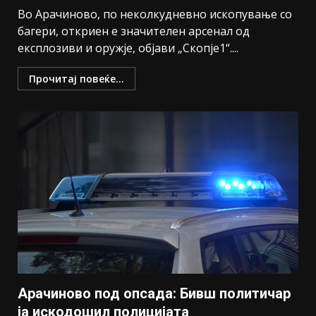
Во Арачиново, по неколкудневно ископување со
багери, откриен е значителен арсенал од
експлозиви и оружје, објави „Скопје1“....
Прочитај повеќе...
Арачиново под опсада: Бивш политичар
ја искодошил полицијата