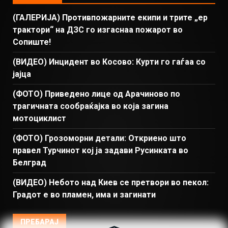
(ГАЛЕРИЈА) Противпожарните екипи и трите „ер
трактори“ на ДЗС го изгаснаа пожарот во
Сопиште!
(ВИДЕО) Инцидент во Косово: Курти го гаѓаа со
јајца
(ФОТО) Приведено лице од Арачиново по
трагичната сообраќајка во која загина
мотоциклист
(ФОТО) Грозоморни детали: Откриено што
правел Турчинот кој ја задави Русинката во
Белград
(ВИДЕО) Небото над Киев се претвори во пекол:
Градот е во пламен, има и загинати
ПРЕБАРАЈ