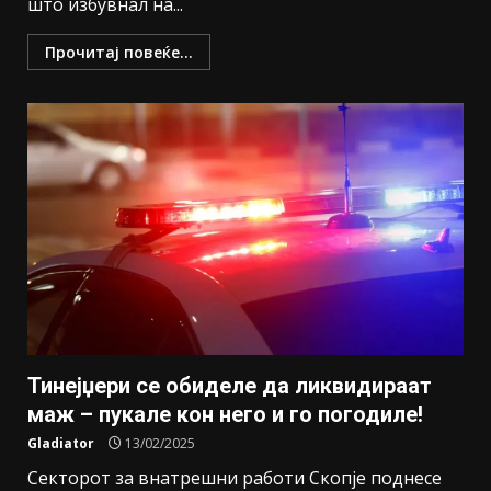
што избувнал на...
Прочитај повеќе...
Тинејџери се обиделе да ликвидираат
маж – пукале кон него и го погодиле!
Gladiator
13/02/2025
Секторот за внатрешни работи Скопје поднесе