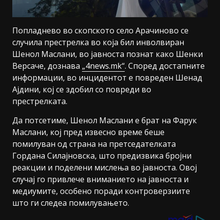
Попладнево во скопското село Арачиново се
случила престрелка во која бил инволвиран
Шенол Маслани, во јавноста познат како Шенки
Версаче, дознава
„4news.mk“
. Според достапните
информации, во инцидентот е повреден Шенад
Ајдини, кој се здобил со повреди во
престрелката.
Да потсетиме, Шенол Маслани е брат на Фарук
Маслани, кој пред извесно време беше
помилуван од страна на претседателката
Гордана Силајновска, што предизвика бројни
реакции и поделени мислења во јавноста. Овој
случај го привлече вниманието на јавноста и
медиумите, особено поради контроверзиите
што ги следеа помилувањето.