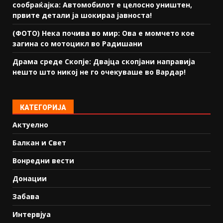
сообраќајка: Автомобилот е целосно уништен,
првите детали ја шокираа јавноста!
(ФОТО) Нека почива во мир: Ова е момчето кое
загина со мотоцикл во Радишани
Драма среде Скопје: Двајца скопјани направија
нешто што никој не го очекуваше во Вардар!
КАТЕГОРИЈА
Актуелно
Балкан и Свет
Вонредни вести
Донации
Забава
Интервјуа