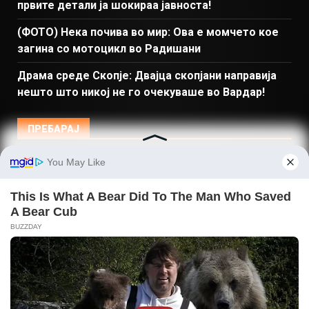
првите детали ја шокираа јавноста!
(ФОТО) Нека почива во мир: Ова е момчето кое
загина со мотоцикл во Радишани
Драма среде Скопје: Двајца скопјани направија
нешто што никој не го очекуваше во Вардар!
ПРЕБАРАЈ
Македонија
Балкан и Свет
Спорт
Магазин
Најново
Донации
© Copyright 2026 Gladiator - Powered by dbT18
|
DarkNews
by AF themes.