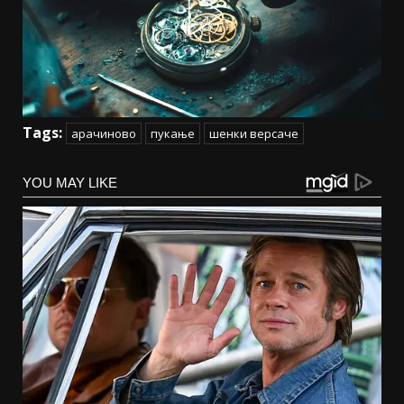
Tags:
арачиново
пукање
шенки версаче