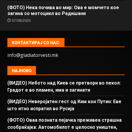
(ФОТО) Нека почива во мир: Ова е момчето кое
загина со мотоцикл во Радишани
07/08/2026
КОНТАКТИРАЈ СО НАС:
info@gladiatorvesti.mk
НАЈНОВО
(ВИДЕО) Небото над Киев се претвори во пекол:
Градот е во пламен, има и загинати
(ВИДЕО) Неверојатен гест од Ким кон Путин: Еве
што итно испратил во Русија
(ФОТО) Оваа позната пејачка преживеа страшна
сообраќајка: Автомобилот е целосно уништен,