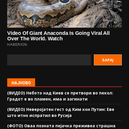
БАРАЈ
НАЈНОВО
(ВИДЕО) Небото над Киев се претвори во пекол:
Градот е во пламен, има и загинати
(ВИДЕО) Неверојатен гест од Ким кон Путин: Еве
што итно испратил во Русија
(ФОТО) Оваа позната пејачка преживеа страшна