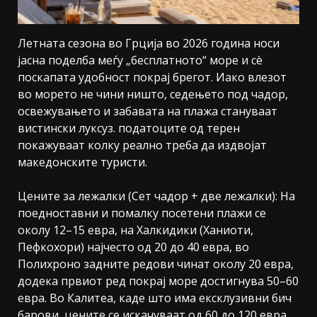
Летната сезона во Грција во 2026 година носи
јасна поделба меѓу „бесплатното“ море и сè
поскапата удобност покрај брегот. Иако влезот
во морето не чини ништо, седењето под чадор,
освежувањето и забавата на плажа стануваат
вистински луксуз. податоците од терен
покажуваат колку реално треба да издвојат
македонските туристи.
Цените за лежалки (Сет чадор + две лежалки): На
поедноставни и помалку посетени плажи се
околу 12–15 евра, на Халкидики (Ханиоти,
Пефкохори) најчесто од 20 до 40 евра, во
Полихроно задните редови чинат околу 20 евра,
додека првиот ред покрај море достигнува 50–60
евра. Во Калитеа, каде што има ексклузивни бич
барови, цените се искачуваат од 60 до 120 евра.