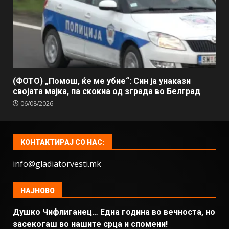
(ФОТО) „Помош, ќе ме убие“: Син ја унакази
својата мајка, па скокна од зграда во Белград
06/08/2026
КОНТАКТИРАЈ СО НАС:
info@gladiatorvesti.mk
НАЈНОВО
Душко Чифлиганец… Eдна година во вечноста, но
засекогаш во нашите срца и спомени!