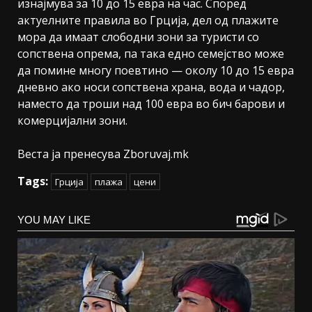
изнајмува за 10 до 15 евра на час. Според
актуелните правила во Грција, дел од плажите
мора да имаат слободни зони за туристи со
сопствена опрема, па така едно семејство може
да помине многу поевтино — околу 10 до 15 евра
дневно ако носи сопствена храна, вода и чадор,
наместо да троши над 100 евра во бич барови и
комерцијални зони.
Веста ја пренесува Zboruvaj.mk
Tags:
Грција
плажа
цени