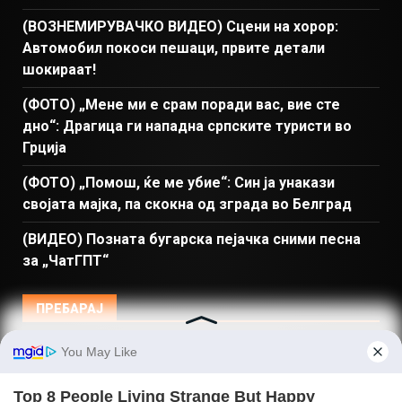
(ВОЗНЕМИРУВАЧКО ВИДЕО) Сцени на хорор:
Автомобил покоси пешаци, првите детали
шокираат!
(ФОТО) „Мене ми е срам поради вас, вие сте
дно“: Драгица ги нападна српските туристи во
Грција
(ФОТО) „Помош, ќе ме убие“: Син ја унакази
својата мајка, па скокна од зграда во Белград
(ВИДЕО) Позната бугарска пејачка сними песна
за „ЧатГПТ“
ПРЕБАРАЈ