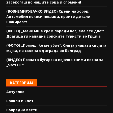
засекогаш во нашите срца и спомени!
(ВОЗНЕМИРУВАЧКО ВИДЕО) Сцени на хорор:
Автомобил покоси пешаци, првите детали
шокираат!
(ФОТО) „Мене ми е срам поради вас, вие сте дно“:
Драгица ги нападна српските туристи во Грција
(ФОТО) „Помош, ќе ме убие“: Син ја унакази својата
мајка, па скокна од зграда во Белград
(ВИДЕО) Позната бугарска пејачка сними песна за
„ЧатГПТ“
КАТЕГОРИЈА
Актуелно
Балкан и Свет
Вонредни вести