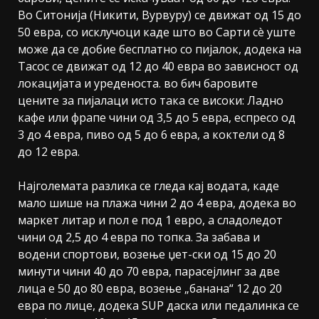
Во Ситонија (Никити, Вурвуру) се движат од 15 до
50 евра, со исклучоци каде што во Сарти сè уште
може да се добие бесплатно со пијалок, додека на
Тасос се движат од 12 до 40 евра во зависност од
локацијата и уреденоста. во бич баровите
цените за пијалаци исто така се високи: Ладно
кафе или фрапе чини од 3,5 до 5 евра, еспресо од
3 до 4 евра, пиво од 5 до 6 евра, а коктели од 8
до 12 евра.
Најголемата разлика се гледа кај водата, каде
мало шише на плажа чини 2 до 4 евра, додека во
маркет литар и пол е под 1 евро, а сладоледот
чини од 2,5 до 4 евра по топка. За забава и
водени спортови, возење џет-ски од 15 до 20
минути чини 40 до 70 евра, парасејлинг за две
лица е 50 до 80 евра, возење „банана“ 12 до 20
евра по лице, додека SUP даска или педалинка се