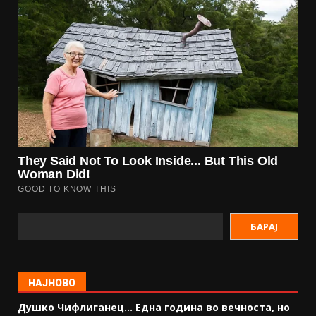
БАРАЈ
НАЈНОВО
Душко Чифлиганец… Eдна година во вечноста, но