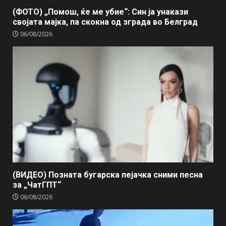
(ФОТО) „Помош, ќе ме убие“: Син ја унакази
својата мајка, па скокна од зграда во Белград
06/08/2026
(ВИДЕО) Позната бугарска пејачка сними песна
за „ЧатГПТ“
06/08/2026