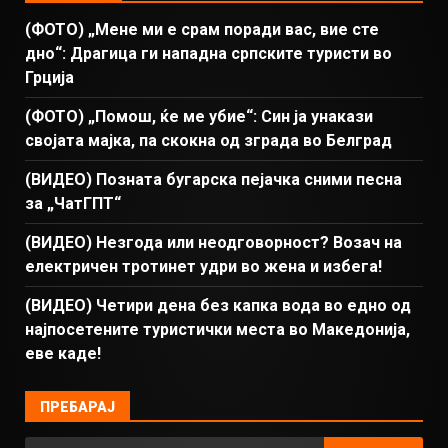
(ФОТО) „Мене ми е срам поради вас, вие сте
дно“: Драгица ги нападна српските туристи во
Грција
(ФОТО) „Помош, ќе ме убие“: Син ја унакази
својата мајка, па скокна од зграда во Белград
(ВИДЕО) Позната бугарска пејачка сними песна
за „ЧатГПТ“
(ВИДЕО) Незгода или неодговорност? Возач на
електричен тротинет удри во жена и избега!
(ВИДЕО) Четири дена без капка вода во едно од
најпосетените туристички места во Македонија,
еве каде!
ПРЕБАРАЈ