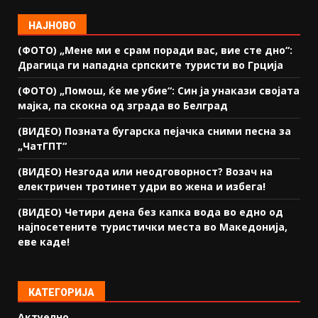
НАЈНОВО
(ФОТО) „Мене ми е срам поради вас, вие сте дно“:
Драгица ги нападна српските туристи во Грција
(ФОТО) „Помош, ќе ме убие“: Син ја унакази својата
мајка, па скокна од зграда во Белград
(ВИДЕО) Позната бугарска пејачка сними песна за
„ЧатГПТ“
(ВИДЕО) Незгода или неодговорност? Возач на
електричен тротинет удри во жена и избега!
(ВИДЕО) Четири дена без капка вода во едно од
најпосетените туристички места во Македонија,
еве каде!
КАТЕГОРИЈА
Актуелно