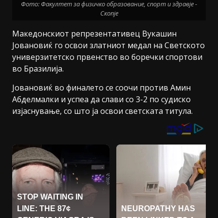
Фото: Факултет за физичко образование, спорт и здравје -
Скопје
Македонскиот репрезентативец Вукашин
Јовановиќ го освои златниот медал на Светското
универзитетско првенство во боречки спортови
во Бразилија.
Јовановиќ во финалето се соочи против Амин
Абделмалки и успеа да слави со 3-2 по судиско
изјаснување, со што ја освои светската титула.