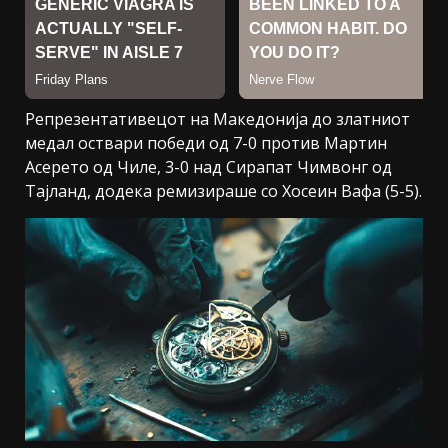
Репрезентативецот на Македонија до златниот
медал оствари победи од 7-0 против Мартин
Асерето од Чиле, 3-0 над Сирапат Чимвонг од
Тајланд, додека ремизираше со Хосеин Вафа (5-5).