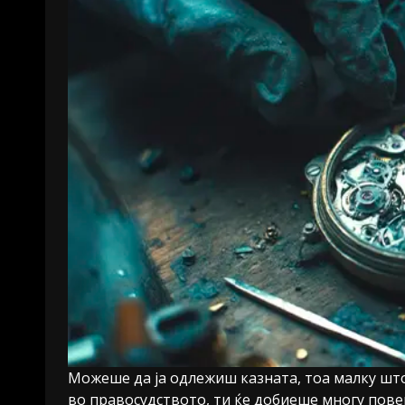
Можеше да ја одлежиш казната, тоа малку што т
во правосудството, ти ќе добиеше многу повеќе.