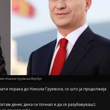
ев+Никола Груевски/Фејсбук
ти порака до Никола Груевски, со што ја продолжија
Читам денес дека си почнал и да се разубавуваш:)