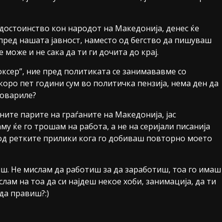
достоинство кон народот на Македонија, денес ќе
пред нашата јавност, наместо од бегство да пишуваш
е може и не сака да ти ги дочита до крај.
оксер”, ние пред политиката се занимававме со
 скоро пет години сум во политичка пензија, нема ден да
товариле?
ните парите на граѓаните на Македонија, јас
у ќе го трошам на работа, а не на серијали писанија
а од ретките прилики кога го добиваш повторно моето
иш. Не мислам да работиш за да заработиш, тоа го имаш
лам на тоа да си најдеш некое хоби, занимација, да ти
да правиш?:)