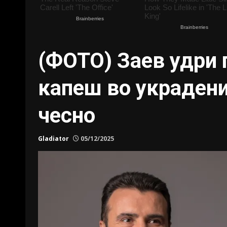
(ФОТО) Заев удри п
капеш во украдени 
чесно
Gladiator
05/12/2025