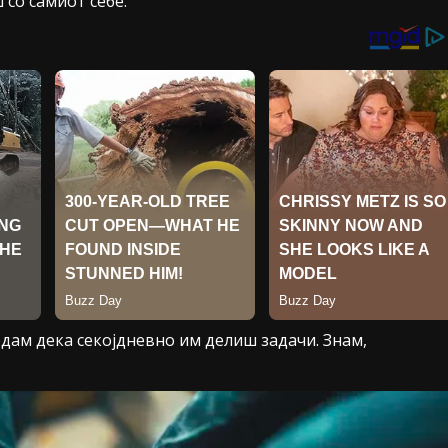
со самиот себе.
едам дека секојдневно им делиш задачи. Знам,