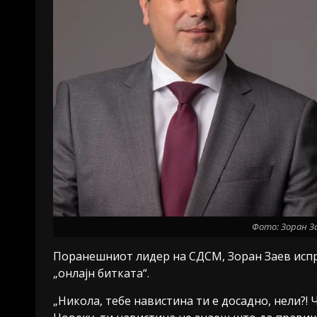
Фото: Зоран За
Поранешниот лидер на СДСМ, Зоран Заев испра
„онлајн битката“.
„Никола, тебе навистина ти е досадно, нели?! 