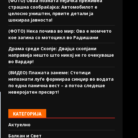
(ФОТО) Оваа позната пејачка преживеа
страшна сообраќајка: Автомобилот е
целосно уништен, првите детали ја
шокираа јавноста!
(ФОТО) Нека почива во мир: Ова е момчето
кое загина со мотоцикл во Радишани
Драма среде Скопје: Двајца скопјани
направија нешто што никој не го очекуваше
во Вардар!
(ВИДЕО) Плажата занеме: Стотици
непознати луѓе формираа синџир во водата
по една панична вест – а потоа следеше
неверојатен пресврт!
КАТЕГОРИЈА
Актуелно
Балкан и Свет