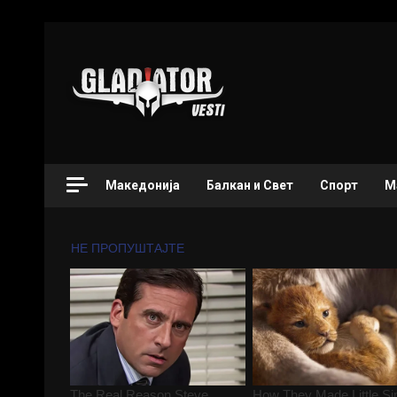
Македонија
Балкан и Свет
Спорт
М