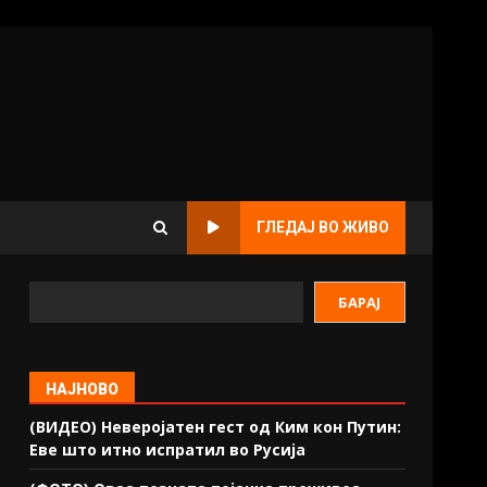
ГЛЕДАЈ ВО ЖИВО
БАРАЈ
НАЈНОВО
(ВИДЕО) Неверојатен гест од Ким кон Путин:
Еве што итно испратил во Русија