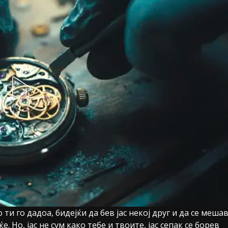
и го дадоа, бидејќи да бев јас некој друг и да се меша
 Но, јас не сум како тебе и твоите, јас сепак се борев