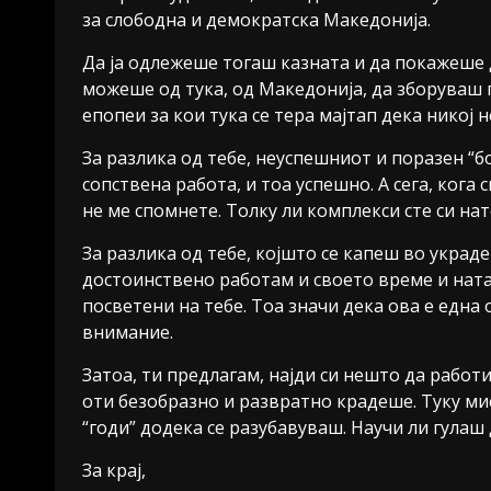
за слободна и демократска Македонија.
Да ја одлежеше тогаш казната и да покажеше 
можеше од тука, од Македонија, да зборуваш 
епопеи за кои тука се тера мајтап дека никој н
За разлика од тебе, неуспешниот и поразен “б
сопствена работа, и тоа успешно. А сега, кога
не ме спомнете. Толку ли комплекси сте си на
За разлика од тебе, којшто се капеш во украде
достоинствено работам и своето време и натам
посветени на тебе. Тоа значи дека ова е едн
внимание.
Затоа, ти предлагам, најди си нешто да работ
оти безобразно и развратно крадеше. Туку мис
“годи” додека се разубавуваш. Научи ли гулаш 
За крај,