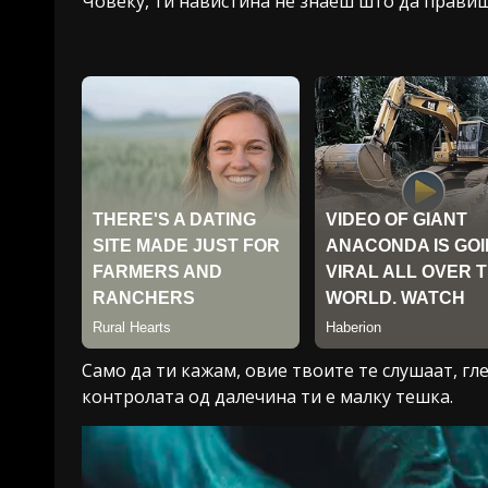
Човеку, ти навистина не знаеш што да правиш 
Само да ти кажам, овие твоите те слушаат, гл
контролата од далечина ти е малку тешка.