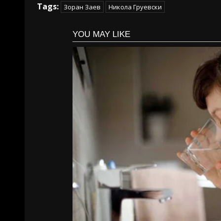
Tags:
Зоран Заев
Никола Груевски