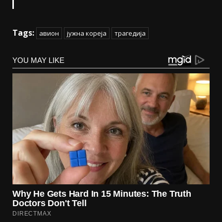
Tags:
авион
јужна кореја
трагедија