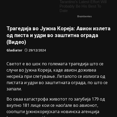
Трагедија во Јужна Кореја: Авион излета
од писта и удри во заштитна ограда
(Видео)
Gladiator
29/12/2024
Светот е во шок по големата трагедија што се
случи во Јужна Кореја, каде авион доживеа
несреќа при слетување. Леталото се излизга од
пистата и удри во заштитната ограда, по што се
запали.
Во оваа катастрофа животот го загубија 179 од
вкупно 181 лице кои се наоѓале во авионот,
соопшти јужнокорејската новинска агенција