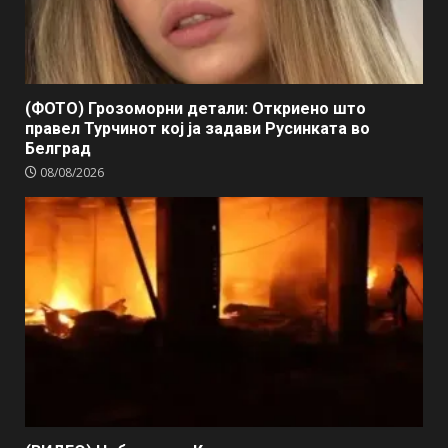
(ФОТО) Грозоморни детали: Откриено што
правел Турчинот кој ја задави Русинката во
Белград
08/08/2026