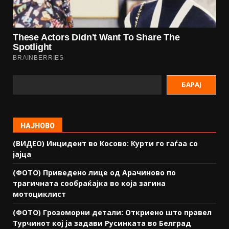
БАРАЈ
НАЈНОВО
(ВИДЕО) Инцидент во Косово: Курти го гаѓаа со
јајца
(ФОТО) Приведено лице од Арачиново по
трагичната сообраќајка во која загина
мотоциклист
(ФОТО) Грозоморни детали: Откриено што правел
Турчинот кој ја задави Русинката во Белград