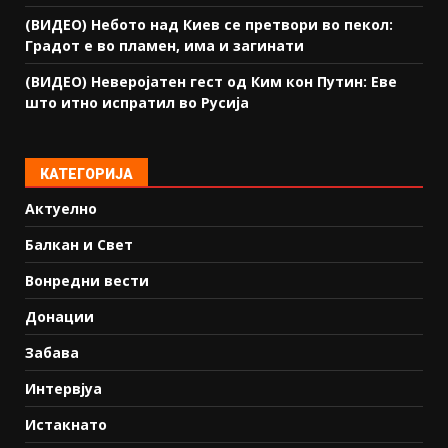
(ВИДЕО) Небото над Киев се претвори во пекол:
Градот е во пламен, има и загинати
(ВИДЕО) Неверојатен гест од Ким кон Путин: Еве
што итно испратил во Русија
КАТЕГОРИЈА
Актуелно
Балкан и Свет
Вонредни вести
Донации
Забава
Интервјуа
Истакнато