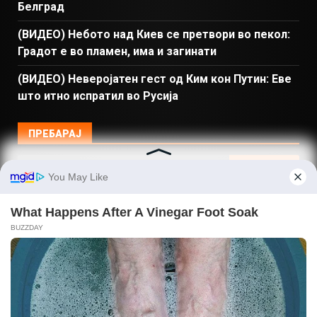
Белград
(ВИДЕО) Небото над Киев се претвори во пекол:
Градот е во пламен, има и загинати
(ВИДЕО) Неверојатен гест од Ким кон Путин: Еве
што итно испратил во Русија
ПРЕБАРАЈ
Македонија
Балкан и Свет
Спорт
Магазин
Најново
Донации
© Copyright 2026 Gladiator - Powered by dbT18
|
DarkNews
by AF themes.