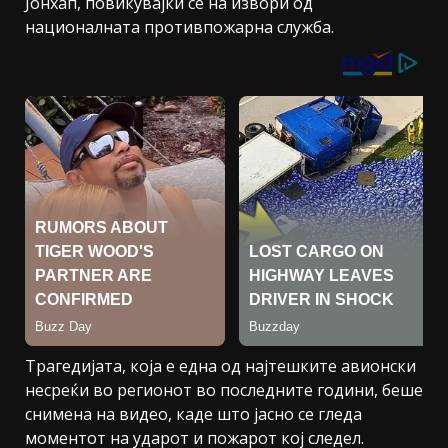
Јонхап, повикувајќи се на извори од
националната противпожарна служба.
Трагедијата, која е една од најтешките авионски
несреќи во регионот во последните години, беше
снимена на видео, каде што јасно се гледа
моментот на ударот и пожарот кој следел.