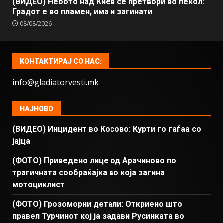
(ВИДЕО) Небото над Киев се претвори во пекол:
Градот е во пламен, има и загинати
08/08/2026
КОНТАКТИРАЈ СО НАС:
info@gladiatorvesti.mk
НАЈНОВО
(ВИДЕО) Инцидент во Косово: Курти го гаѓаа со
јајца
(ФОТО) Приведено лице од Арачиново по
трагичната сообраќајка во која загина
мотоциклист
(ФОТО) Грозоморни детали: Откриено што
правел Турчинот кој ја задави Русинката во