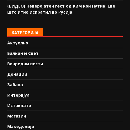
(ВИДЕО) Неверојатен гест од Ким кон Путин: Еве
што итно испратил во Русија
КАТЕГОРИЈА
Актуелно
Балкан и Свет
Вонредни вести
Донации
Забава
Интервјуа
Истакнато
Магазин
Македонија