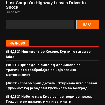
БАРАЈ
НАЈНОВО
(ВИДЕО) Инцидент во Косово: Курти го гаѓаа со
јајца
(ФОТО) Приведено лице од Арачиново по
трагичната сообраќајка во која загина
мотоциклист
(ФОТО) Грозоморни детали: Откриено што правел
Турчинот кој ја задави Русинката во Белград
(ВИДЕО) Небото над Киев се претвори во пекол:
Градот е во пламен, има и загинати