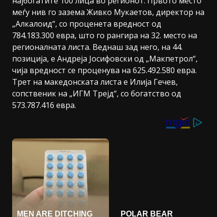
најбогатите 100 лица во регионот. Првото место
меѓу нив го зазема Живко Мукаетов, директор на
„Алкалоид“, со проценета вредност од
784.183.300 евра, што го рангира на 32. место на
регионалната листа. Веднаш зад него, на 44.
позиција, е Андреја Јосифовски од „Макпетрол“,
чија вредност се проценува на 625.492.580 евра.
Трет на македонската листа е Илија Гечев,
сопственик на „ИГМ Трејд“, со богатство од
573.787.416 евра.