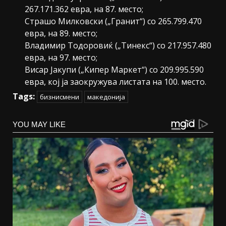
267.171.362 евра, на 87. место;
Страшо Милковски („Гранит“) со 265.799.470
евра, на 89. место;
Владимир Тодоровиќ („Тинекс“) со 217.957.480
евра, на 97. место;
Висар Јакупи („Кипер Маркет“) со 209.995.590
евра, кој ја заокружува листата на 100. место.
Tags:
бизнисмени
македонија