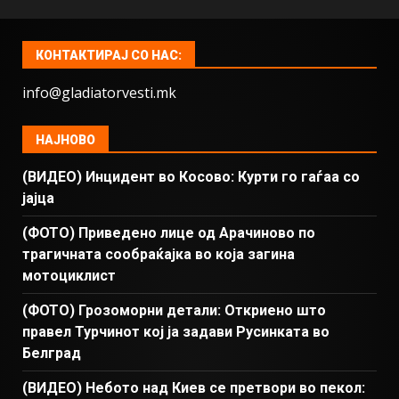
КОНТАКТИРАЈ СО НАС:
info@gladiatorvesti.mk
НАЈНОВО
(ВИДЕО) Инцидент во Косово: Курти го гаѓаа со
јајца
(ФОТО) Приведено лице од Арачиново по
трагичната сообраќајка во која загина
мотоциклист
(ФОТО) Грозоморни детали: Откриено што
правел Турчинот кој ја задави Русинката во
Белград
(ВИДЕО) Небото над Киев се претвори во пекол: