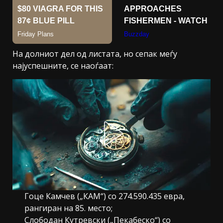
На долниот дел од листата, но сепак меѓу
најуспешните, се наоѓаат:
Гоце Камчев („КАМ“) со 274.590.435 евра,
рангиран на 85. место;
Слободан Кутревски („Пекабеско“) со