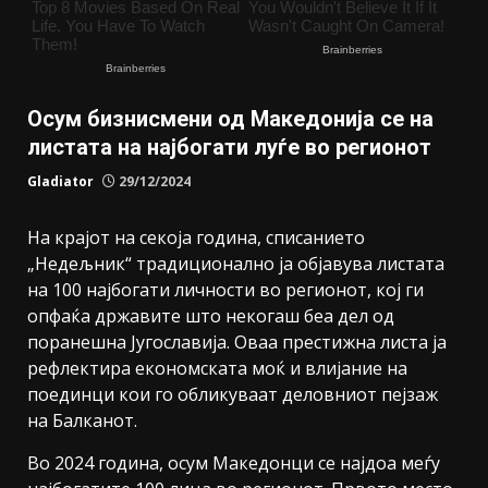
Осум бизнисмени од Македонија се на
листата на најбогати луѓе во регионот
Gladiator
29/12/2024
На крајот на секоја година, списанието
„Недељник“ традиционално ја објавува листата
на 100 најбогати личности во регионот, кој ги
опфаќа државите што некогаш беа дел од
поранешна Југославија. Оваа престижна листа ја
рефлектира економската моќ и влијание на
поединци кои го обликуваат деловниот пејзаж
на Балканот.
Во 2024 година, осум Македонци се најдоа меѓу