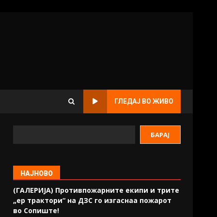
ГЛЕДАЈ ВО ЖИВО
БАРАЈ
НАЈНОВО
(ГАЛЕРИЈА) Противпожарните екипи и трите
„ер трактори“ на ДЗС го изгаснаа пожарот
во Сопиште!