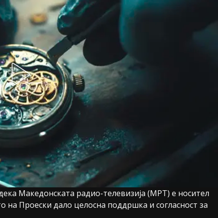
 дека Македонската радио-телевизија (МРТ) е носител
то на Проески дало целосна поддршка и согласност за