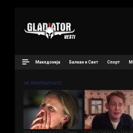
Македонија
Балкан и Свет
Спорт
М