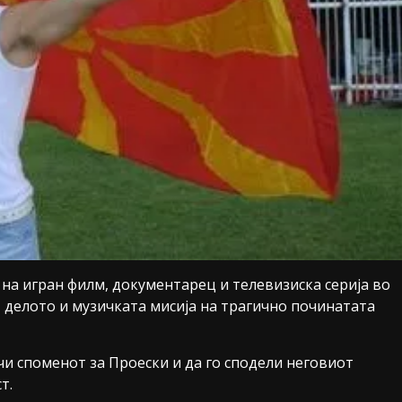
на игран филм, документарец и телевизиска серија во
 делото и музичката мисија на трагично починатата
чи споменот за Проески и да го сподели неговиот
т.