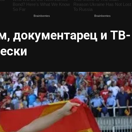
м, документарец и ТВ-
оески