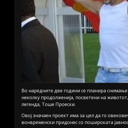
Во наредните две години се планира снимање 
неколку продолженија, посветени на животот,
легенда, Тоше Проески.
Овој значаен проект има за цел да го овекове
вонвременски придонес со пошироката јавнос