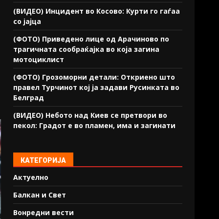
(ВИДЕО) Инцидент во Косово: Курти го гаѓаа
со јајца
(ФОТО) Приведено лице од Арачиново по
трагичната сообраќајка во која загина
мотоциклист
(ФОТО) Грозоморни детали: Откриено што
правел Турчинот кој ја задави Русинката во
Белград
(ВИДЕО) Небото над Киев се претвори во
пекол: Градот е во пламен, има и загинати
КАТЕГОРИЈА
Актуелно
Балкан и Свет
Вонредни вести