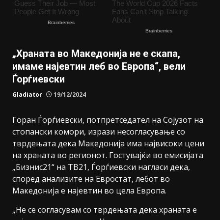
„Храната во Македонија не е скапа,
имаме најевтин леб во Европа“, вели
Ѓорѓиевски
Gladiator
19/12/2024
Горан Ѓорѓиевски, потпретседател на Сојузот на
стопански комори, изрази несогласување со
тврдењата дека Македонија има највисоки цени
на храната во регионот. Гостувајќи во емисијата
„Бизнис21“ на ТВ21, Ѓорѓиевски нагласи дека,
според анализите на Евростат, лебот во
Македонија е најевтин во цела Европа.
„Не се согласувам со тврдењата дека храната е