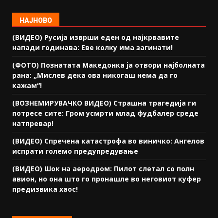
НАЈНОВО
(ВИДЕО) Русија изврши еден од најкрвавите
напади годинава: Еве колку има загинати!
(ФОТО) Познатата Македонка ја отвори најболната
рана: „Мислев дека ова никогаш нема да го
кажам“!
(ВОЗНЕМИРУВАЧКО ВИДЕО) Страшна трагедија ги
потресе сите: Гром усмрти млад фудбалер среде
натпревар!
(ВИДЕО) Спречена катастрофа во виничко: Ангелов
испрати големо предупредување
(ВИДЕО) Шок на аеродром: Пилот слетал со полн
авион, но она што го пронашле во неговиот куфер
предизвика хаос!