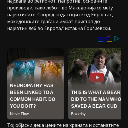
најскапа во регионот. Напротив, основните
производи, како лебот, во Македонија се меѓу
најевтините. Според податоците од Евростат,
македонските граѓани имаат пристап до
најевтин леб во Европа,“ истакна Ѓорѓиевски.
Тој објасни дека цените на храната и останатите