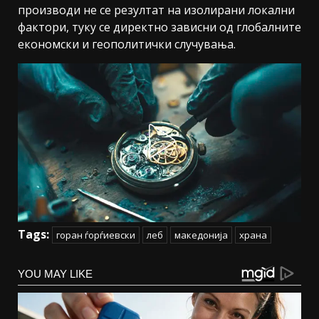
производи не се резултат на изолирани локални
фактори, туку се директно зависни од глобалните
економски и геополитички случувања.
Tags:
горан ѓорѓиевски
леб
македонија
храна