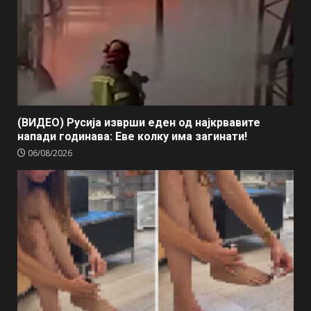
(ВИДЕО) Русија изврши еден од најкрвавите
напади годинава: Еве колку има загинати!
06/08/2026