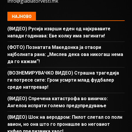
info@gladiatorvesti.mk
НАЈНОВО
(ВИДЕО) Русија изврши еден од најкрвавите
напади годинава: Еве колку има загинати!
(ФОТО) Познатата Македонка ја отвори
најболната рана: „Мислев дека ова никогаш нема
да го кажам“!
(ВОЗНЕМИРУВАЧКО ВИДЕО) Страшна трагедија
ги потресе сите: Гром усмрти млад фудбалер
среде натпревар!
(ВИДЕО) Спречена катастрофа во виничко:
Ангелов испрати големо предупредување
(ВИДЕО) Шок на аеродром: Пилот слетал со полн
авион, но она што го пронашле во неговиот
куфер предизвика хаос!