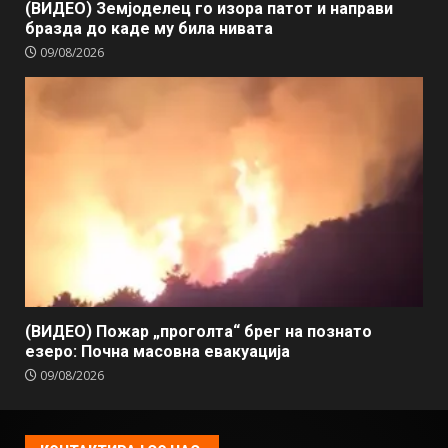
(ВИДЕО) Земјоделец го изора патот и направи
бразда до каде му била нивата
09/08/2026
(ВИДЕО) Пожар „проголта“ брег на познато
езеро: Почна масовна евакуација
09/08/2026