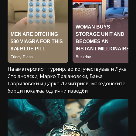
На аматерскиот турнир, во кој учествуваа и Лука
Стојановски, Марко Трајановски, Вања
Гавриловски и Дарко Димитриев, македонските
борци покажаа одлични изведби.