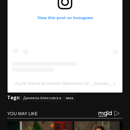
View this post on Instagram
A post shared by Daniela Aleksovska (@__danialex__)
Tags:
Даниела Алексовска
мма