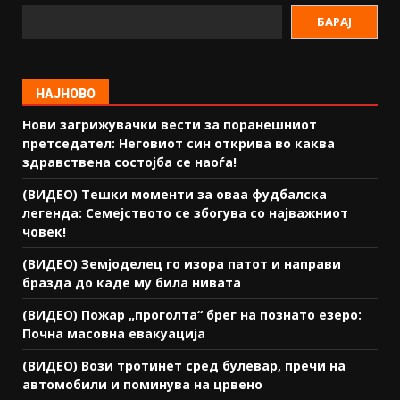
БАРАЈ
НАЈНОВО
Нови загрижувачки вести за поранешниот
претседател: Неговиот син открива во каква
здравствена состојба се наоѓа!
(ВИДЕО) Тешки моменти за оваа фудбалска
легенда: Семејството се збогува со најважниот
човек!
(ВИДЕО) Земјоделец го изора патот и направи
бразда до каде му била нивата
(ВИДЕО) Пожар „проголта“ брег на познато езеро:
Почна масовна евакуација
(ВИДЕО) Вози тротинет сред булевар, пречи на
автомобили и поминува на црвено