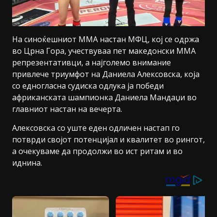
На синоќешниот ММА настан МФЦ, кој се одржа
во Црна Гора, учествуваа пет македонски ММА
репрезентативци, а најголемо внимание
привлече триумфот на Даниела Алексовска, која
со едногласна судиска одлука ја победи
африканската шампионка Даниела Мандаџи во
главниот настан на вечерта.
Алексовска со уште еден одличен настап го
потврди својот потенцијал и квалитет во рингот,
а очекуваме да продолжи во ист ритам и во
иднина.