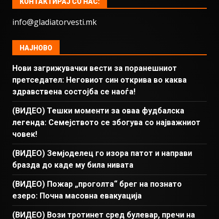
КОНТАКТИРАЈ СО НАС:
info@gladiatorvesti.mk
НАЈНОВО
Нови загрижувачки вести за поранешниот
претседател: Неговиот син открива во каква
здравствена состојба се наоѓа!
(ВИДЕО) Тешки моменти за оваа фудбалска
легенда: Семејството се збогува со најважниот
човек!
(ВИДЕО) Земјоделец го изора патот и направи
бразда до каде му била нивата
(ВИДЕО) Пожар „проголта“ брег на познато
езеро: Почна масовна евакуација
(ВИДЕО) Вози тротинет сред булевар, пречи на