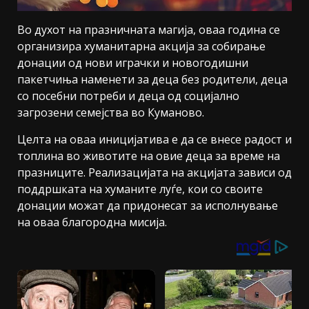
Во духот на празничната магија, оваа година се
организира хуманитарна акција за собирање
донации од нови играчки и новогодишни
пакетчиња наменети за деца без родители, деца
со посебни потреби и деца од социјално
загрозени семејства во Куманово.
Целта на оваа иницијатива е да се внесе радост и
топлина во животите на овие деца за време на
празниците. Реализацијата на акцијата зависи од
поддршката на хуманите луѓе, кои со своите
донации можат да придонесат за исполнување
на оваа благородна мисија.