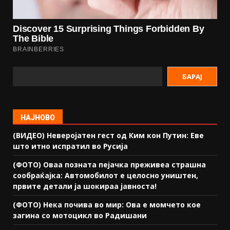
БАРАЈ
НАЈНОВО
(ВИДЕО) Неверојатен гест од Ким кон Путин: Еве
што итно испратил во Русија
(ФОТО) Оваа позната пејачка преживеа страшна
сообраќајка: Автомобилот е целосно уништен,
првите детали ја шокираа јавноста!
(ФОТО) Нека почива во мир: Ова е момчето кое
загина со мотоцикл во Радишани