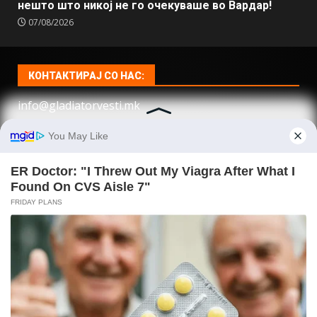
нешто што никој не го очекуваше во Вардар!
07/08/2026
КОНТАКТИРАЈ СО НАС:
info@gladiatorvesti.mk
НАЈНОВО
(ВИДЕО) Неверојатен гест од Ким кон Путин: Еве
што итно испратил во Русија
(ФОТО) Оваа позната пејачка преживеа страшна
сообраќајка: Автомобилот е целосно уништен,
првите детали ја шокираа јавноста!
(ФОТО) Нека почива во мир: Ова е момчето кое
загина со мотоцикл во Радишани