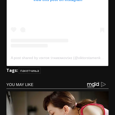
A post shared by ᴠɪᴋᴛᴏʀ ꜱᴛᴀᴍᴇɴᴋᴏᴠꜱᴋɪ (@viktorstamenkovski)
Tags:
пакетчиња