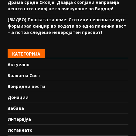
Драма среде Скопје: Двајца скопјани направија
нешто што никој не го очекуваше во Вардар!
(ВИДЕО) Плажата занеме: Стотици непознати луѓе
формираа синџир во водата по една панична вест
– а потоа следеше неверојатен пресврт!
КАТЕГОРИЈА
Актуелно
Балкан и Свет
Вонредни вести
Донации
Забава
Интервјуа
Истакнато