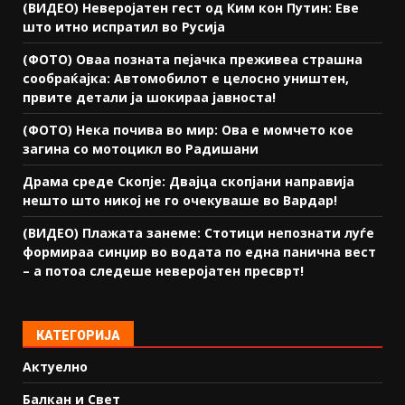
(ВИДЕО) Неверојатен гест од Ким кон Путин: Еве
што итно испратил во Русија
(ФОТО) Оваа позната пејачка преживеа страшна
сообраќајка: Автомобилот е целосно уништен,
првите детали ја шокираа јавноста!
(ФОТО) Нека почива во мир: Ова е момчето кое
загина со мотоцикл во Радишани
Драма среде Скопје: Двајца скопјани направија
нешто што никој не го очекуваше во Вардар!
(ВИДЕО) Плажата занеме: Стотици непознати луѓе
формираа синџир во водата по една панична вест
– а потоа следеше неверојатен пресврт!
КАТЕГОРИЈА
Актуелно
Балкан и Свет