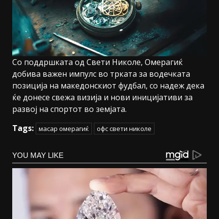
Со поддршката од Свети Николе, Омерагиќ
добива важен импулс во трката за водечката
позиција на македонскиот фудбал, со надеж дека
ќе донесе свежа визија и нови иницијативи за
развој на спортот во земјата.
Tags:
масар омерагиќ
офс свети николе