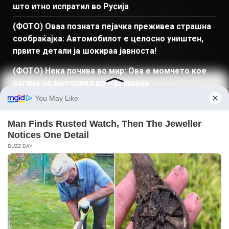
што итно испратил во Русија
(ФОТО) Оваа позната пејачка преживеа страшна
сообраќајка: Автомобилот е целосно уништен,
првите детали ја шокираа јавноста!
(ФОТО) Нека почива во мир: Ова е момчето кое
загина со мотоцикл во Радишани
Драма среде Скопје: Двајца скопјани направија
нешто што никој не го очекуваше во Вардар!
(ВИДЕО) Плажата занеме: Стотици непознати
луѓе формираа синџир во водата по една панична
вест – а потоа следеше неверојатен пресврт!
ПРЕБАРАЈ