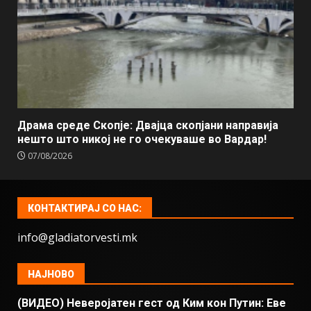
Драма среде Скопје: Двајца скопјани направија
нешто што никој не го очекуваше во Вардар!
07/08/2026
КОНТАКТИРАЈ СО НАС:
info@gladiatorvesti.mk
НАЈНОВО
(ВИДЕО) Неверојатен гест од Ким кон Путин: Еве