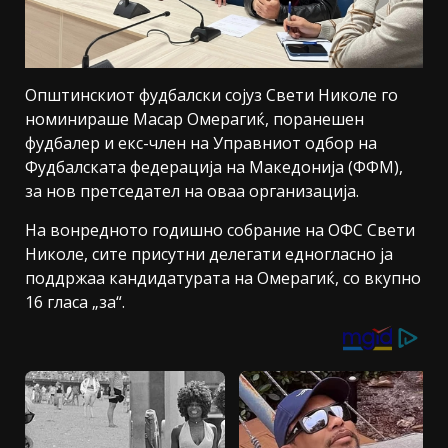
Општинскиот фудбалски сојуз Свети Николе го
номинираше Масар Омерагиќ, поранешен
фудбалер и екс-член на Управниот одбор на
Фудбалската федерација на Македонија (ФФМ),
за нов претседател на оваа организација.
На вонредното годишно собрание на ОФС Свети
Николе, сите присутни делегати едногласно ја
поддржаа кандидатурата на Омерагиќ, со вкупно
16 гласа „за“.