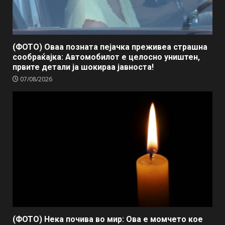
(ФОТО) Оваа позната пејачка преживеа страшна
сообраќајка: Автомобилот е целосно уништен,
првите детали ја шокираа јавноста!
07/08/2026
(ФОТО) Нека почива во мир: Ова е момчето кое