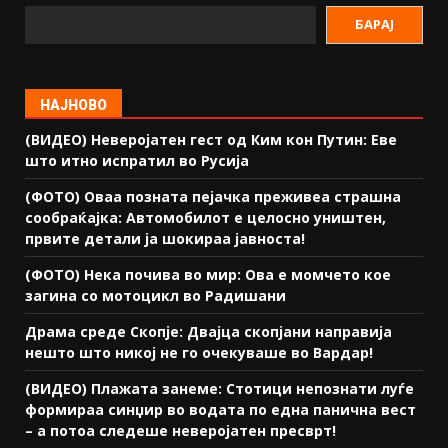
БАРАЈ
НАЈНОВО
(ВИДЕО) Неверојатен гест од Ким кон Путин: Еве
што итно испратил во Русија
(ФОТО) Оваа позната пејачка преживеа страшна
сообраќајка: Автомобилот е целосно уништен,
првите детали ја шокираа јавноста!
(ФОТО) Нека почива во мир: Ова е момчето кое
загина со мотоцикл во Радишани
Драма среде Скопје: Двајца скопјани направија
нешто што никој не го очекуваше во Вардар!
(ВИДЕО) Плажата занеме: Стотици непознати луѓе
формираа синџир во водата по една панична вест
– а потоа следеше неверојатен пресврт!