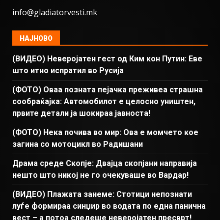
info@gladiatorvesti.mk
НАЈНОВО
(ВИДЕО) Неверојатен гест од Ким кон Путин: Еве
што итно испратил во Русија
(ФОТО) Оваа позната пејачка преживеа страшна
сообраќајка: Автомобилот е целосно уништен,
првите детали ја шокираа јавноста!
(ФОТО) Нека почива во мир: Ова е момчето кое
загина со мотоцикл во Радишани
Драма среде Скопје: Двајца скопјани направија
нешто што никој не го очекуваше во Вардар!
(ВИДЕО) Плажата занеме: Стотици непознати
луѓе формираа синџир во водата по една панична
вест – а потоа следеше неверојатен пресврт!