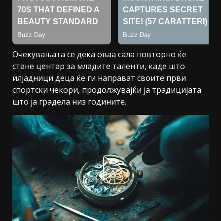
Очекувањата се дека оваа сала повторно ќе
стане центар за младите таленти, каде што
илјадници деца ќе ги направат своите први
спортски чекори, продолжувајќи ја традицијата
што ја градела низ годините.