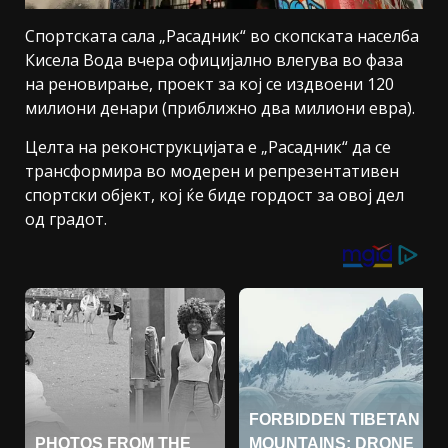
Спортската сала „Расадник“ во скопската населба
Кисела Вода вчера официјално влегува во фаза
на реновирање, проект за кој се издвоени 120
милиони денари (приближно два милиони евра).
Целта на реконструкцијата е „Расадник“ да се
трансформира во модерен и репрезентативен
спортски објект, кој ќе биде гордост за овој дел
од градот.