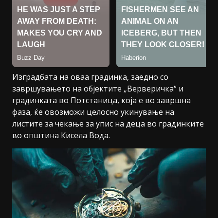
Изградбата на оваа градинка, заедно со
завршувањето на објектите „Верверичка“ и
градинката во Потстаница, која е во завршна
фаза, ќе овозможи целосно укинување на
листите за чекање за упис на деца во градинките
во општина Кисела Вода.