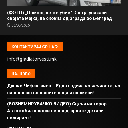
(ФОТО) „Помош, ќе ме убие“: Син ја унакази
својата мајка, па скокна од зграда во Белград
06/08/2026
КОНТАКТИРАЈ СО НАС:
info@gladiatorvesti.mk
НАЈНОВО
Душко Чифлиганец… Eдна година во вечноста, но
засекогаш во нашите срца и спомени!
(ВОЗНЕМИРУВАЧКО ВИДЕО) Сцени на хорор:
Автомобил покоси пешаци, првите детали
шокираат!