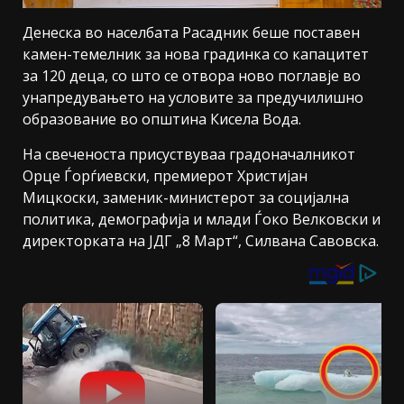
Денеска во населбата Расадник беше поставен
камен-темелник за нова градинка со капацитет
за 120 деца, со што се отвора ново поглавје во
унапредувањето на условите за предучилишно
образование во општина Кисела Вода.
На свеченоста присуствуваа градоначалникот
Орце Ѓорѓиевски, премиерот Христијан
Мицкоски, заменик-министерот за социјална
политика, демографија и млади Ѓоко Велковски и
директорката на ЈДГ „8 Март“, Силвана Савовска.