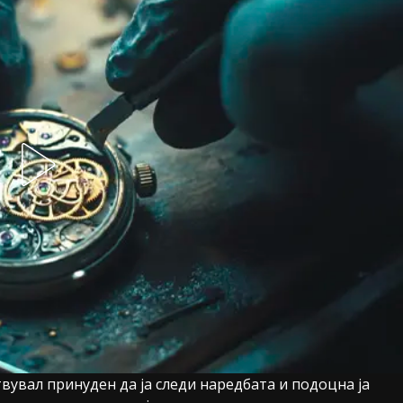
твувал принуден да ја следи наредбата и подоцна ја