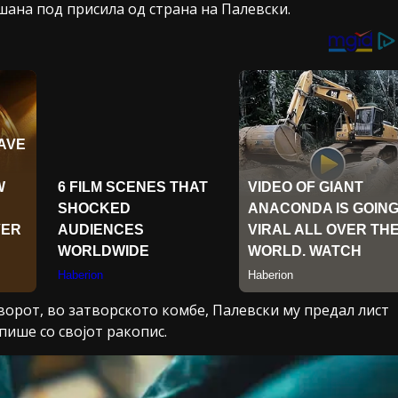
шана под присила од страна на Палевски.
ворот, во затворското комбе, Палевски му предал лист
епише со својот ракопис.