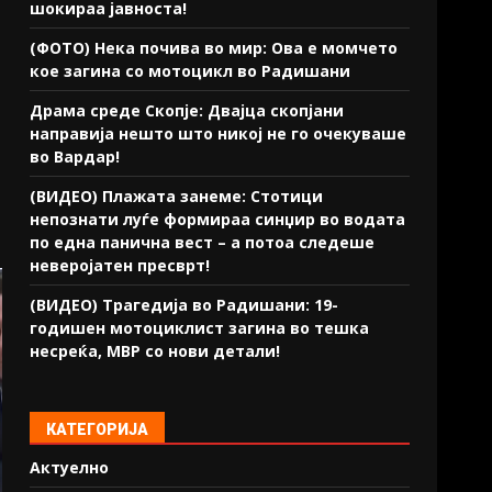
шокираа јавноста!
(ФОТО) Нека почива во мир: Ова е момчето
кое загина со мотоцикл во Радишани
Драма среде Скопје: Двајца скопјани
направија нешто што никој не го очекуваше
во Вардар!
(ВИДЕО) Плажата занеме: Стотици
непознати луѓе формираа синџир во водата
по една панична вест – а потоа следеше
неверојатен пресврт!
(ВИДЕО) Трагедија во Радишани: 19-
годишен мотоциклист загина во тешка
несреќа, МВР со нови детали!
КАТЕГОРИЈА
Актуелно