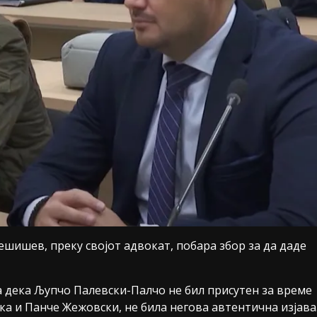
ишев, преку својот адвокат, побара збор за да даде
ва дека Љупчо Палевски-Палчо не бил присутен за време
ка и Панче Жежовски, не била негова автентична изјава