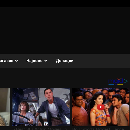
агазин
Најново
Донации