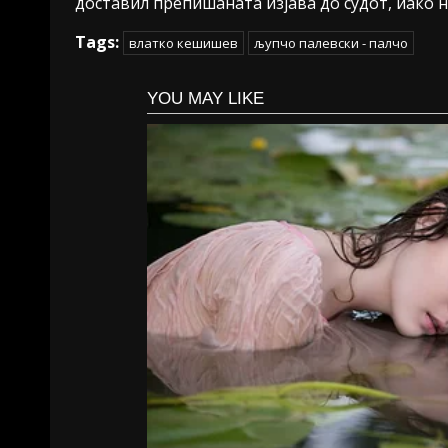
доставил препишаната изјава до судот, иако не
Tags:
влатко кешишев
љупчо палевски - палчо