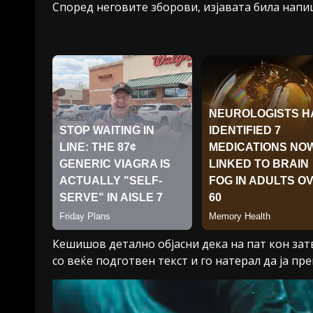
Според неговите зборови, изјавата била напи
Кешишов детално објасни дека на пат кон зат
со веќе подготвен текст и го натерал да ја пр