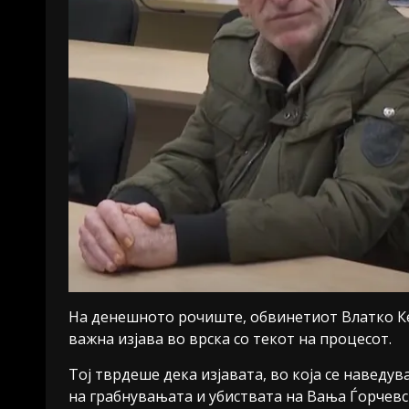
На денешното рочиште, обвинетиот Влатко Кеш
важна изјава во врска со текот на процесот.
Тој тврдеше дека изјавата, во која се наведу
на грабнувањата и убиствата на Вања Ѓорчевс