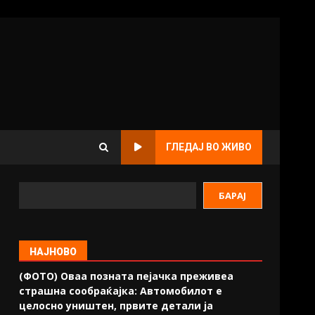
ГЛЕДАЈ ВО ЖИВО
БАРАЈ
НАЈНОВО
(ФОТО) Оваа позната пејачка преживеа
страшна сообраќајка: Автомобилот е
целосно уништен, првите детали ја