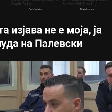
изјава не е моја, ја
нуда на Палевски