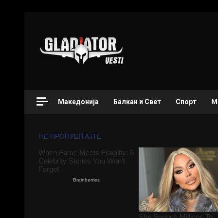
Македонија
Балкан и Свет
Спорт
М