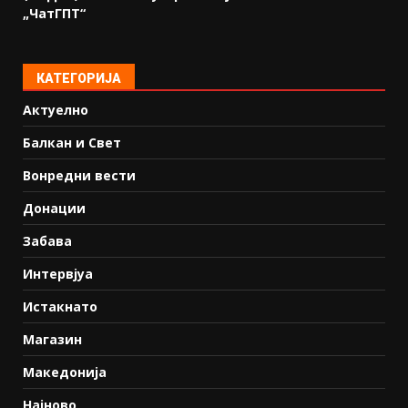
„ЧатГПТ“
КАТЕГОРИЈА
Актуелно
Балкан и Свет
Вонредни вести
Донации
Забава
Интервјуа
Истакнато
Магазин
Македонија
Најново