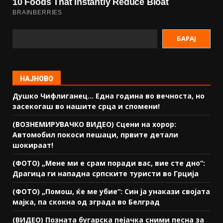
БАРАЈ
НАЈНОВО
Душко Чифлиганец… Eдна година во вечноста, но
засекогаш во нашите срца и спомени!
(ВОЗНЕМИРУВАЧКО ВИДЕО) Сцени на хорор:
Автомобил покоси пешаци, првите детали
шокираат!
(ФОТО) „Мене ми е срам поради вас, вие сте дно“:
Драгица ги нападна српските туристи во Грција
(ФОТО) „Помош, ќе ме убие“: Син ја унакази својата
мајка, па скокна од зграда во Белград
(ВИДЕО) Позната бугарска пејачка сними песна за