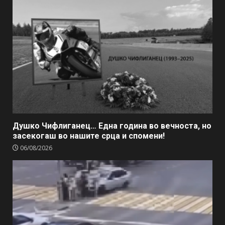
Душко Чифлиганец… Eдна година во вечноста, но
засекогаш во нашите срца и спомени!
06/08/2026