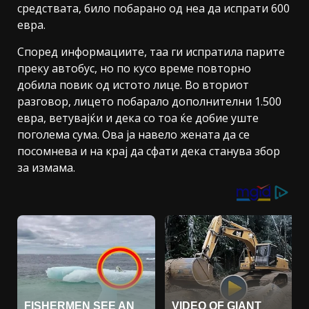
средствата, било побарано од неа да испрати 600
евра.
Според информациите, таа ги испратила парите
преку автобус, но по кусо време повторно
добила повик од истото лице. Во вториот
разговор, лицето побарало дополнителни 1.500
евра, ветувајќи и дека со тоа ќе добие уште
поголема сума. Ова ја навело жената да се
посомнева и на крај да сфати дека станува збор
за измама.