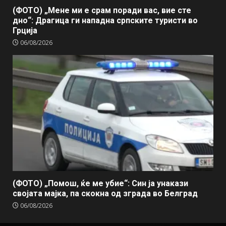
(ФОТО) „Мене ми е срам поради вас, вие сте
дно“: Драгица ги нападна српските туристи во
Грција
06/08/2026
(ФОТО) „Помош, ќе ме убие“: Син ја унакази
својата мајка, па скокна од зграда во Белград
06/08/2026