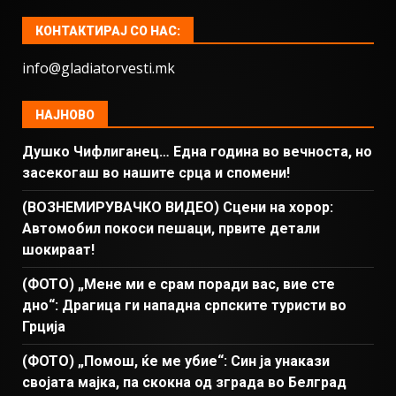
КОНТАКТИРАЈ СО НАС:
info@gladiatorvesti.mk
НАЈНОВО
Душко Чифлиганец… Eдна година во вечноста, но
засекогаш во нашите срца и спомени!
(ВОЗНЕМИРУВАЧКО ВИДЕО) Сцени на хорор:
Автомобил покоси пешаци, првите детали
шокираат!
(ФОТО) „Мене ми е срам поради вас, вие сте
дно“: Драгица ги нападна српските туристи во
Грција
(ФОТО) „Помош, ќе ме убие“: Син ја унакази
својата мајка, па скокна од зграда во Белград