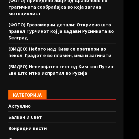
(ФОТО) Приведено лице од Арачиново по
трагичната сообраќајка во која загина
мотоциклист
(ФОТО) Грозоморни детали: Откриено што
правел Турчинот кој ја задави Русинката во
Белград
(ВИДЕО) Небото над Киев се претвори во
пекол: Градот е во пламен, има и загинати
(ВИДЕО) Неверојатен гест од Ким кон Путин:
Еве што итно испратил во Русија
КАТЕГОРИЈА
Актуелно
Балкан и Свет
Вонредни вести