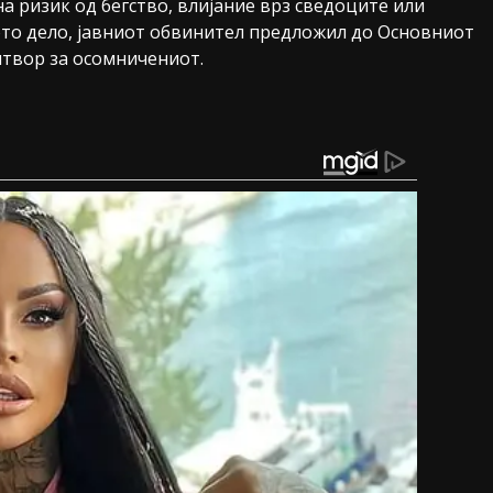
а ризик од бегство, влијание врз сведоците или
то дело, јавниот обвинител предложил до Основниот
итвор за осомничениот.