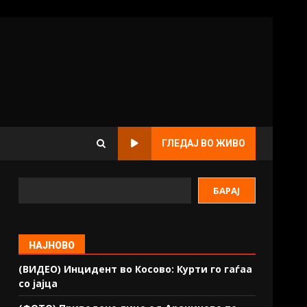
ГЛЕДАЈ ВО ЖИВО
БАРАЈ
НАЈНОВО
(ВИДЕО) Инцидент во Косово: Курти го гаѓаа
со јајца