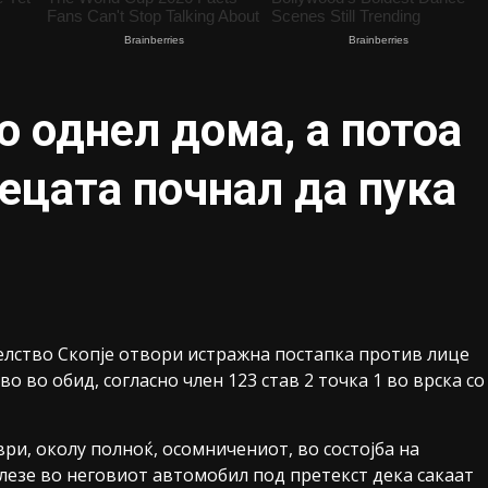
о однел дома, а потоа
децата почнал да пука
елство Скопје отвори истражна постапка против лице
 во обид, согласно член 123 став 2 точка 1 во врска со
и, околу полноќ, осомничениот, во состојба на
лезе во неговиот автомобил под претекст дека сакаат