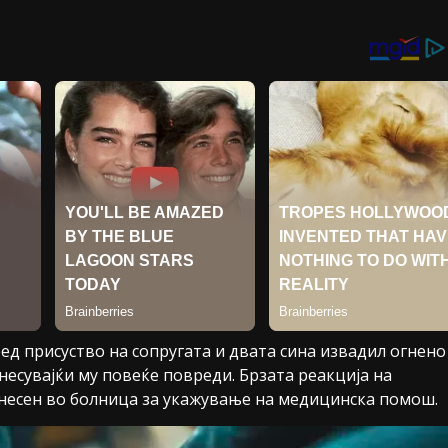
ед присуство на сопругата и двата сина извадил огнено
несувајќи му повеќе повреди. Брзата реакција на
енесен во болница за укажување на медицинска помош.