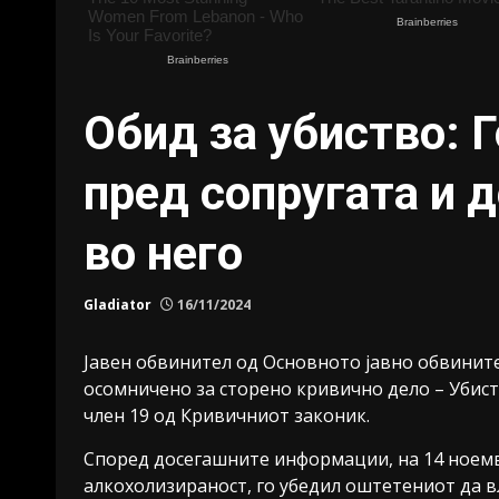
Обид за убиство: Г
пред сопругата и 
во него
Gladiator
16/11/2024
Јавен обвинител од Основното јавно обвинит
осомничено за сторено кривично дело – Убиство
член 19 од Кривичниот законик.
Според досегашните информации, на 14 ноемвр
алкохолизираност, го убедил оштетениот да в