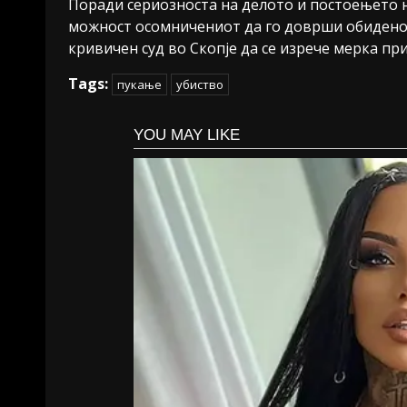
Поради сериозноста на делото и постоењето н
можност осомничениот да го доврши обидено
кривичен суд во Скопје да се изрече мерка пр
Tags:
пукање
убиство