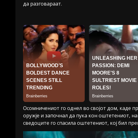
да разговараат.
Осомничениот го однел во својот дом, каде пр
оружје и започнал да пука кон оштетениот, на
сведоците го спасила оштетениот, кој бил пр