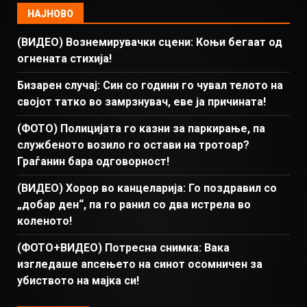
НАЈНОВО
(ВИДЕО) Вознемирувачки сцени: Коњи бегаат од
огнената стихија!
Бизарен случај: Син со години го чувал телото на
својот татко во замрзнувач, еве ја причината!
(ФОТО) Полицијата го казни за паркирање, па
службеното возило го остави на тротоар?
Граѓанин бара одговорност!
(ВИДЕО) Хорор во канцеларија: Го поздравил со
„добар ден“, па го ранил со два истрела во
коленото!
(ФОТО+ВИДЕО) Потресна снимка: Вака
изгледаше апсењето на синот осомничен за
убиството на мајка си!