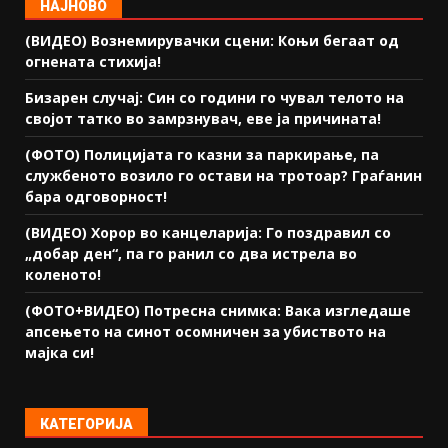
НАЈНОВО
(ВИДЕО) Вознемирувачки сцени: Коњи бегаат од
огнената стихија!
Бизарен случај: Син со години го чувал телото на
својот татко во замрзнувач, еве ја причината!
(ФОТО) Полицијата го казни за паркирање, па
службеното возило го остави на тротоар? Граѓанин
бара одговорност!
(ВИДЕО) Хорор во канцеларија: Го поздравил со
„добар ден“, па го ранил со два истрела во
коленото!
(ФОТО+ВИДЕО) Потресна снимка: Вака изгледаше
апсењето на синот осомничен за убиството на
мајка си!
КАТЕГОРИЈА