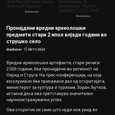
Пронајдени вредни археолошки
предмети стари 2 ипол илјади години во
струшко село
Gladiator
08/11/2024
Вредни археолошки артефакти, стари речиси
2.500 години, беа пронајдени во регионот на
Охрид и Струга. На прес-конференција, на која
ексклузивно беа прикажани дел од откритијата,
министерот за култура и туризам, Зоран Љутков,
истакна дека ова претставува значителен
научноистражувачки успех.
Ова откритие не само што нуди нов увид во