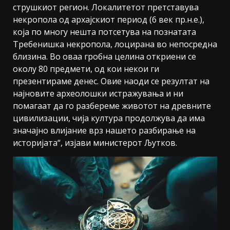
струшкиот регион. Локалитетот претставува
некропола од архајскиот период (6 век пр.н.е.),
која по многу нешта потсетува на познатата
Требенишка некропола, лоцирана во непосредна
близина. Во оваа гробна целина откриени се
околу 80 предмети, од кои некои ги
презентираме денес. Овие наоди се резултат на
најновите археолошки истражувања и ни
помагаат да го разбереме животот на древните
цивилизации, чија култура продолжува да има
значајно влијание врз нашето разбирање на
историјата“, изјави министерот Љутков.