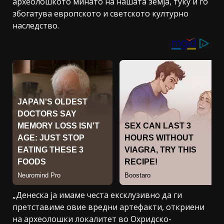
археолошкото минато на нашата земја, туку и го
збогатува европското и светското културно
наследство.
„Денеска ја имаме честа ексклузивно да ги
претставиме овие вредни артефакти, откриени
на археолошки локалитет во Охридско-