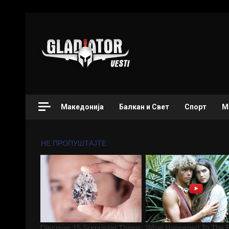
Македонија
Балкан и Свет
Спорт
М