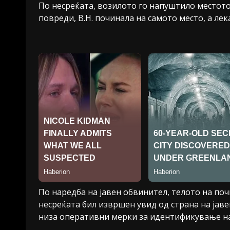
По несреќата, возилото го напуштило местото
повреди, В.Н. починала на самото место, а л
По наредба на јавен обвинител, телото на по
несреќата бил извршен увид од страна на јаве
низа оперативни мерки за идентификување на