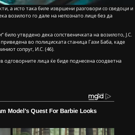
кти, а исто така биле извршени разговори со сведоци и
ека возилото го дале на непознато лице без да
“ било утврдено дека сопственичката на возилото, Ј.С.
а приведена во полициската станица Гази Баба, каде
ниот сопруг, И.С. (46).
ив одговорните лица ќе биде поднесена соодветна