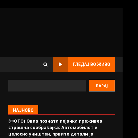
ГЛЕДАЈ ВО ЖИВО
БАРАЈ
НАЈНОВО
(ФОТО) Оваа позната пејачка преживеа
страшна сообраќајка: Автомобилот е
целосно уништен, првите детали ја