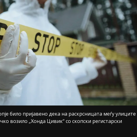
Скопје било пријавено дека на раскрсницата меѓу улиците
ничко возило „Хонда Цивик“ со скопски регистарски