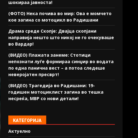
шокираа јавноста!
(ФОТО) Нека почива во мир: Ова е момчето
кое загина со мотоцикл во Радишани
Драма среде Скопје: Двајца скопјани
направија нешто што никој не го очекуваше
во Вардар!
(ВИДЕО) Плажата занеме: Стотици
непознати луѓе формираа синџир во водата
по една панична вест – а потоа следеше
неверојатен пресврт!
(ВИДЕО) Трагедија во Радишани: 19-
годишен мотоциклист загина во тешка
несреќа, МВР со нови детали!
КАТЕГОРИЈА
Актуелно