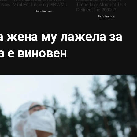
а жена му лажела за
а е виновен