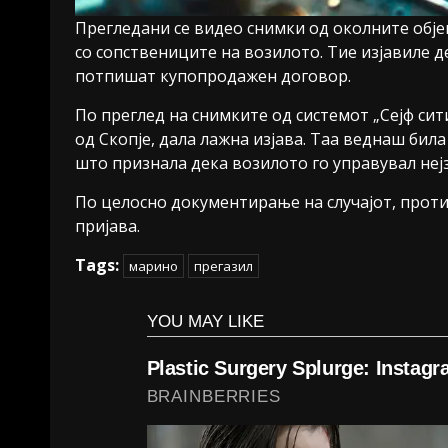
Прегледани се видео снимки од околните обје
со сопствениците на возилото. Тие изјавиле д
потпишат купопродажен договор.
По преглед на снимките од системот „Сејф сити
од Скопје, дала лажна изјава. Таа веднаш бил
што признала дека возилото го управувал нејзи
По целосно документирање на случајот, прот
пријава.
Tags:
марино
прегазил