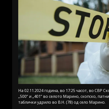
На 02.11.2024 година, во 17:25 часот, во СВР 
„500“ и „401“ во селото Марино, скопско, пат
таблички удрило во В.Н. (78) од село Марино.