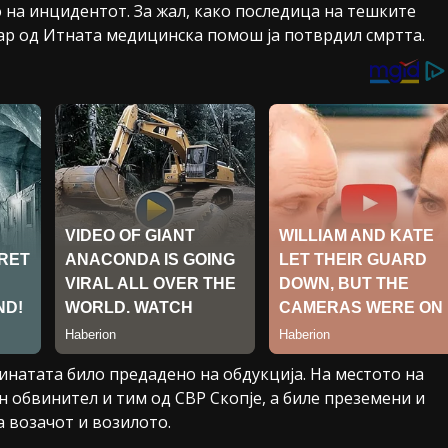
 на инцидентот. За жал, како последица на тешките
екар од Итната медицинска помош ја потврдил смртта.
чинатата било предадено на обдукција. На местото на
н обвинител и тим од СВР Скопје, а биле преземени и
 возачот и возилото.