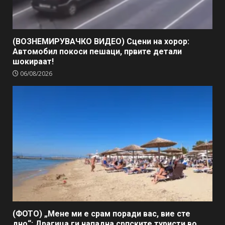
(ВОЗНЕМИРУВАЧКО ВИДЕО) Сцени на хорор:
Автомобил покоси пешаци, првите детали
шокираат!
06/08/2026
(ФОТО) „Мене ми е срам поради вас, вие сте
дно“: Драгица ги нападна српските туристи во