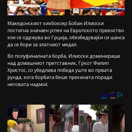
Македонскиот кикбоксер Бобан Илиоски
постигна значаен успех на Европското првенство
кое се одржува во Грција, обезбедувајќи си шанса
да се бори за златниот медал.
Во полуфиналната борба, Илиоски доминираше
над домашниот претставник, Гркот Филип
Христос, со убедлива победа уште во првата
рунда, кога борбата беше прекината поради
неговата надмоќ.