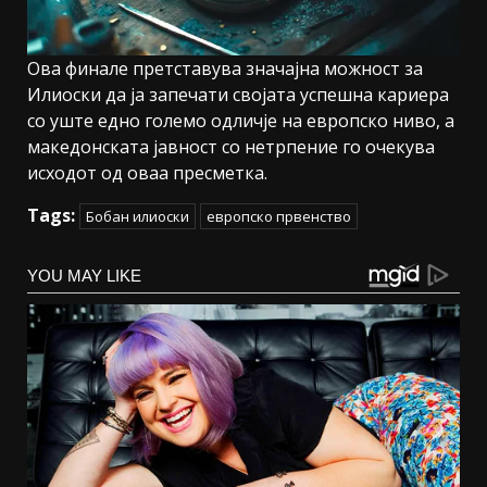
Ова финале претставува значајна можност за
Илиоски да ја запечати својата успешна кариера
со уште едно големо одличје на европско ниво, а
македонската јавност со нетрпение го очекува
исходот од оваа пресметка.
Tags:
Бобан илиоски
европско првенство