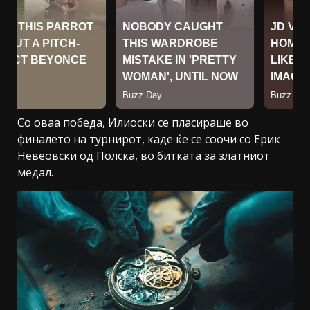
Со оваа победа, Илиоски се пласираше во
финалето на турнирот, каде ќе се соочи со Ерик
Невеовски од Полска, во битката за златниот
медал.