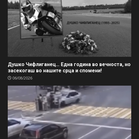
Душко Чифлиганец… Eдна година во вечноста, но
засекогаш во нашите срца и спомени!
06/08/2026