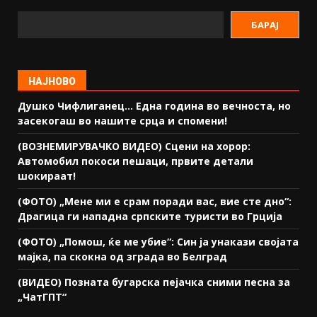
БАРАЈ
НАЈНОВО
Душко Чифлиганец… Eдна година во вечноста, но
засекогаш во нашите срца и спомени!
(ВОЗНЕМИРУВАЧКО ВИДЕО) Сцени на хорор:
Автомобил покоси пешаци, првите детали
шокираат!
(ФОТО) „Мене ми е срам поради вас, вие сте дно“:
Драгица ги нападна српските туристи во Грција
(ФОТО) „Помош, ќе ме убие“: Син ја унакази својата
мајка, па скокна од зграда во Белград
(ВИДЕО) Позната бугарска пејачка сними песна за
„ЧатГПТ“