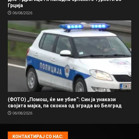
Грција
06/08/2026
(ФОТО) „Помош, ќе ме убие“: Син ја унакази
својата мајка, па скокна од зграда во Белград
06/08/2026
КОНТАКТИРАЈ СО НАС: