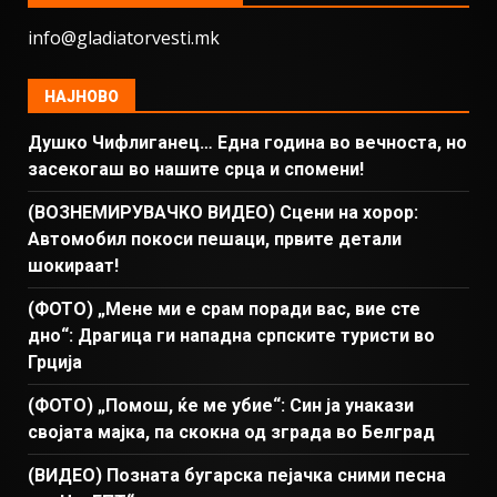
info@gladiatorvesti.mk
НАЈНОВО
Душко Чифлиганец… Eдна година во вечноста, но
засекогаш во нашите срца и спомени!
(ВОЗНЕМИРУВАЧКО ВИДЕО) Сцени на хорор:
Автомобил покоси пешаци, првите детали
шокираат!
(ФОТО) „Мене ми е срам поради вас, вие сте
дно“: Драгица ги нападна српските туристи во
Грција
(ФОТО) „Помош, ќе ме убие“: Син ја унакази
својата мајка, па скокна од зграда во Белград
(ВИДЕО) Позната бугарска пејачка сними песна