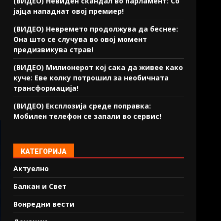
(ВИДЕО) Невиден скандал во парламент: Со
јајца нападнат овој премиер!
(ВИДЕО) Невремето продолжува да беснее:
Она што се случува во овој момент
предизвикува страв!
(ВИДЕО) Милионерот кој сака да живее како
куче: Еве колку потрошил за необичната
трансформација!
(ВИДЕО) Експлозија среде поправка:
Мобилен телефон се запали во сервис!
КАТЕГОРИЈА
Актуелно
Балкан и Свет
Вонредни вести