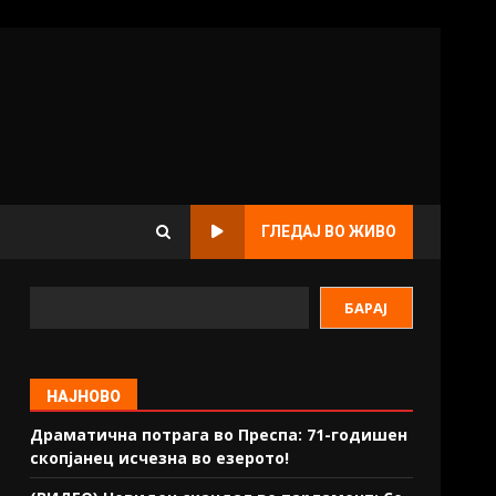
ГЛЕДАЈ ВО ЖИВО
БАРАЈ
НАЈНОВО
Драматична потрага во Преспа: 71-годишен
скопјанец исчезна во езерото!