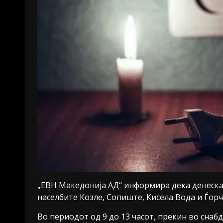
„ЕВН Македонија АД“ информира дека денеска 
населбите Козле, Сопиште, Кисела Вода и Ѓорч
Во периодот од 9 до 13 часот, прекин во снаб