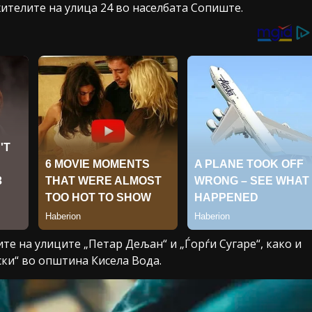
д жителите на улица 24 во населбата Сопиште.
ците на улиците „Петар Дељан“ и „Ѓорѓи Сугаре“, како и
ски“ во општина Кисела Вода.