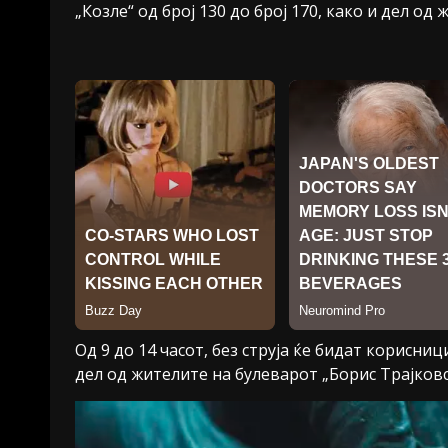
„Козле“ од број 130 до број 170, како и дел о
Од 9 до 14 часот, без струја ќе бидат корисни
дел од жителите на булеварот „Борис Трајков