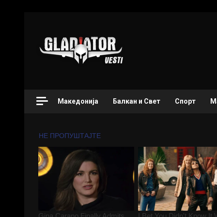
Македонија
Балкан и Свет
Спорт
М