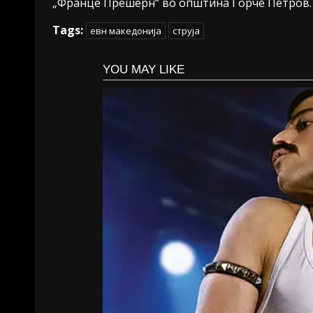
„Франце Прешерн“ во општина Ѓорче Петров.
Tags:
евн македонија
струја