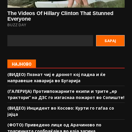
БАРАЈ
НАЈНОВО
(ВИДЕО) Познат чиј е дронот кој падна и ќе
направеше хаварија во Бугарија
(ГАЛЕРИЈА) Противпожарните екипи и трите „ер
трактори“ на ДЗС го изгаснаа пожарот во Сопиште!
(ВИДЕО) Инцидент во Косово: Курти го гаѓаа со
јајца
(ФОТО) Приведено лице од Арачиново по
трагичната сообраќајка во која загина