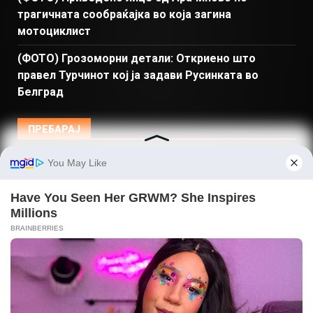
трагичната сообраќајка во која загина
мотоциклист
(ФОТО) Грозоморни детали: Откриено што
правел Турчинот кој ја задави Русинката во
Белград
ПРЕБАРАЈ
Македонија
Балкан и Свет
Спорт
Магазин
Најново
Донации
© Copyright 2026 Gladiator - Powered by dbT18
|
DarkNews
by AF themes.