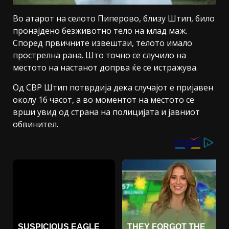
Во атарот на селото Пиперово, близу Штип, било
пронајдено безживотно тело на млад маж.
Според првичните извештаи, телото имало
прострелна рана. Што точно се случило на
местото на настанот допрва ќе се истражува.
Од СВР Штип потврдија дека случајот е пријавен
околу 16 часот, а во моментот на местото се
врши увид од страна на полицијата и јавниот
обвинител.