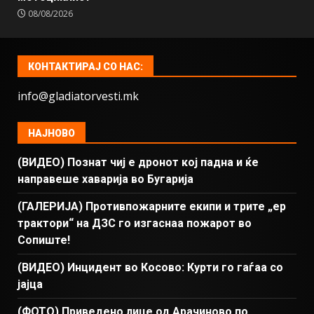
08/08/2026
КОНТАКТИРАЈ СО НАС:
info@gladiatorvesti.mk
НАЈНОВО
(ВИДЕО) Познат чиј е дронот кој падна и ќе
направеше хаварија во Бугарија
(ГАЛЕРИЈА) Противпожарните екипи и трите „ер
трактори“ на ДЗС го изгаснаа пожарот во
Сопиште!
(ВИДЕО) Инцидент во Косово: Курти го гаѓаа со
јајца
(ФОТО) Приведено лице од Арачиново по