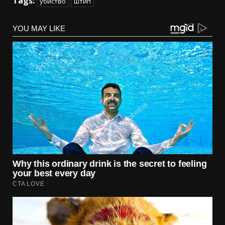
Tags:
убиство
штип