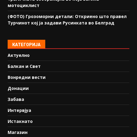
мотоциклист
(ФОТО) Грозоморни детали: Откриено што правел
Турчинот кој ја задави Русинката во Белград
КАТЕГОРИЈА
Актуелно
Балкан и Свет
Вонредни вести
Донации
Забава
Интервјуа
Истакнато
Магазин