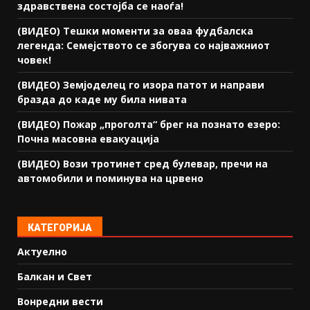
здравствена состојба се наоѓа!
(ВИДЕО) Тешки моменти за оваа фудбалска
легенда: Семејството се збогува со најважниот
човек!
(ВИДЕО) Земјоделец го изора патот и направи
бразда до каде му била нивата
(ВИДЕО) Пожар „проголта“ брег на познато езеро:
Почна масовна евакуација
(ВИДЕО) Вози тротинет сред булевар, пречи на
автомобили и поминува на црвено
КАТЕГОРИЈА
Актуелно
Балкан и Свет
Вонредни вести