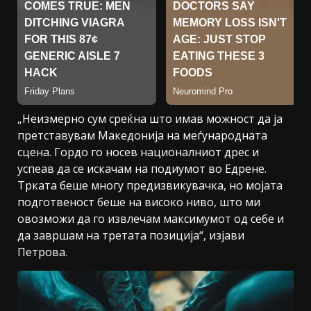
„Неизмерно сум среќна што имав можност да ја
претставувам Македонија на меѓународната
сцена. Гордо го носев националниот дрес и
успеав да се искачам на подиумот во Едрене.
Трката беше многу предизвикувачка, но мојата
подготвеност беше на високо ниво, што ми
овозможи да го извлечам максимумот од себе и
да завршам на третата позиција“, изјави
Петрова.