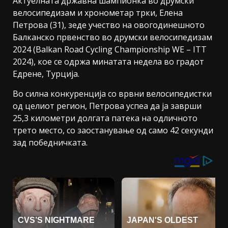
Актуелната државна шампионка во друмски
велосипедизам и хронометар трки, Елена
Петрова (31), зеде учество на овогодинешното
Балканско првенство во друмски велосипедизам
2024 (Balkan Road Cycling Championship WE – ITT
2024), кое се одржа минатата недела во градот
Едрене, Турција.
Во силна конкуренција со врвни велосипедистки
од целиот регион, Петрова успеа да ја заврши
25,3 километри долгата патека на одличното
трето место, со заостанување од само 42 секунди
зад победничката.