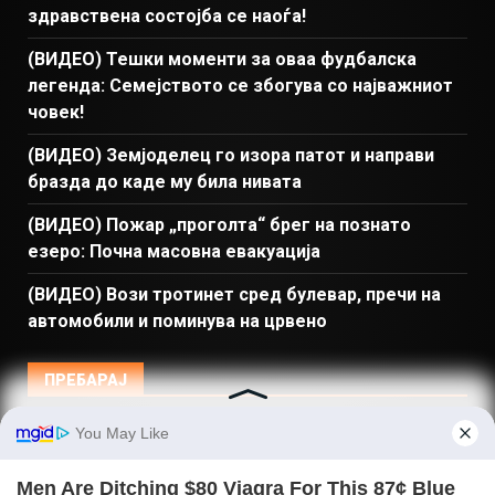
здравствена состојба се наоѓа!
(ВИДЕО) Тешки моменти за оваа фудбалска
легенда: Семејството се збогува со најважниот
човек!
(ВИДЕО) Земјоделец го изора патот и направи
бразда до каде му била нивата
(ВИДЕО) Пожар „проголта“ брег на познато
езеро: Почна масовна евакуација
(ВИДЕО) Вози тротинет сред булевар, пречи на
автомобили и поминува на црвено
ПРЕБАРАЈ