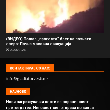
(ВИДЕО) Пожар „проголта“ брег на познато
езеро: Почна масовна евакуација
09/08/2026
КОНТАКТИРАЈ СО НАС:
info@gladiatorvesti.mk
НАЈНОВО
Нови загрижувачки вести за поранешниот
претседател: Неговиот син открива во каква