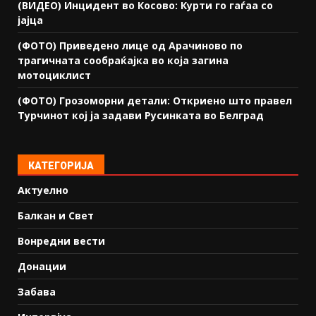
(ВИДЕО) Инцидент во Косово: Курти го гаѓаа со
јајца
(ФОТО) Приведено лице од Арачиново по
трагичната сообраќајка во која загина
мотоциклист
(ФОТО) Грозоморни детали: Откриено што правел
Турчинот кој ја задави Русинката во Белград
КАТЕГОРИЈА
Актуелно
Балкан и Свет
Вонредни вести
Донации
Забава