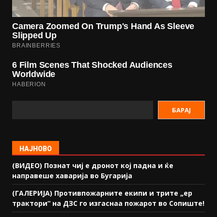
БАРАЈ
НАЈНОВО
(ВИДЕО) Познат чиј е дронот кој падна и ќе
направеше хаварија во Бугарија
(ГАЛЕРИЈА) Противпожарните екипи и трите „ер
трактори“ на ДЗС го изгаснаа пожарот во Сопиште!