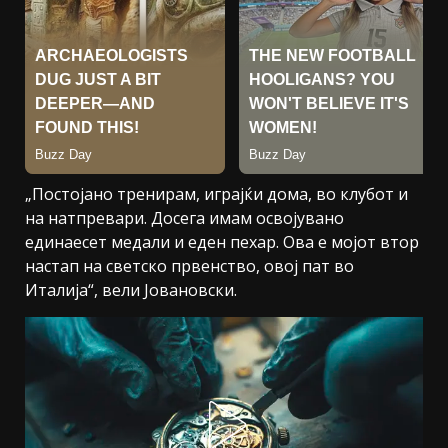
„Постојано тренирам, играјќи дома, во клубот и
на натпревари. Досега имам освојувано
единаесет медали и еден пехар. Ова е мојот втор
настап на светско првенство, овој пат во
Италија“, вели Јовановски.