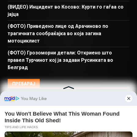
(ВИДЕО) Инцидент во Косово: Курти го гаѓаа со
јајца
(ФОТО) Приведено лице од Арачиново по
трагичната сообраќајка во која загина
мотоциклист
(ФОТО) Грозоморни детали: Откриено што
правел Турчинот кој ја задави Русинката во
Белград
ПРЕБАРАЈ
Македонија
Балкан и Свет
Спорт
Магазин
Најново
Донации