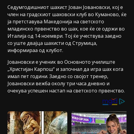
Седумгодишниот шахист Јован Јовановски, кој е
член на градскиот шаховски клуб во Куманово, ќе
ја претставува Македонија на светското
младинско првенство во шах, кое ќе се одржи во
Италија од 14 ноември. Тој ќе учествува заедно
со уште двајца шахисти од Струмица,
информираа од клубот.
Јовановски е ученик во Основното училиште
„Христијан Карпош“ и започнал да игра шах кога
имал пет години. Заедно со својот тренер,
Јовановски вежба околу три часа дневно и
очекува успешен настап на светското првенство.