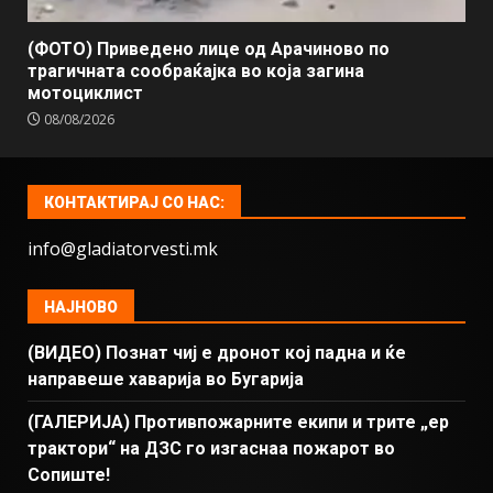
(ФОТО) Приведено лице од Арачиново по
трагичната сообраќајка во која загина
мотоциклист
08/08/2026
КОНТАКТИРАЈ СО НАС:
info@gladiatorvesti.mk
НАЈНОВО
(ВИДЕО) Познат чиј е дронот кој падна и ќе
направеше хаварија во Бугарија
(ГАЛЕРИЈА) Противпожарните екипи и трите „ер
трактори“ на ДЗС го изгаснаа пожарот во
Сопиште!