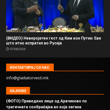
(ВИДЕО) Неверојатен гест од Ким кон Путин: Еве
што итно испратил во Русија
07/08/2026
КОНТАКТИРАЈ СО НАС:
info@gladiatorvesti.mk
НАЈНОВО
(ФОТО) Приведено лице од Арачиново по
трагичната сообраќајка во која загина