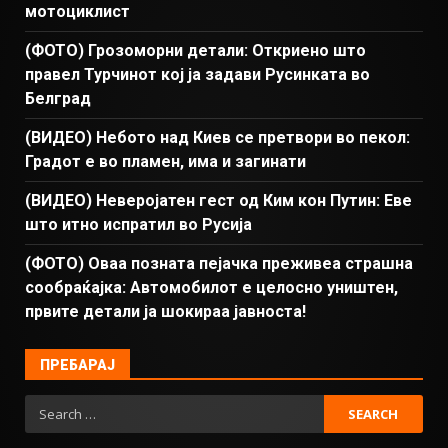
мотоциклист
(ФОТО) Грозоморни детали: Откриено што
правел Турчинот кој ја задави Русинката во
Белград
(ВИДЕО) Небото над Киев се претвори во пекол:
Градот е во пламен, има и загинати
(ВИДЕО) Неверојатен гест од Ким кон Путин: Еве
што итно испратил во Русија
(ФОТО) Оваа позната пејачка преживеа страшна
сообраќајка: Автомобилот е целосно уништен,
првите детали ја шокираа јавноста!
ПРЕБАРАЈ