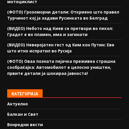
мотоциклист
(ФОТО) Грозоморни детали: Откриено што правел
Турчинот кој ја задави Русинката во Белград
(ВИДЕО) Небото над Киев се претвори во пекол:
Градот е во пламен, има и загинати
(ВИДЕО) Неверојатен гест од Ким кон Путин: Еве
што итно испратил во Русија
(ФОТО) Оваа позната пејачка преживеа страшна
сообраќајка: Автомобилот е целосно уништен,
првите детали ја шокираа јавноста!
КАТЕГОРИЈА
Актуелно
Балкан и Свет
Вонредни вести