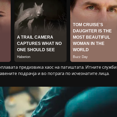
поплавата предизвика хаос на патиштата. Итните служби
авените подрачја и во потрага по исчезнатите лица.