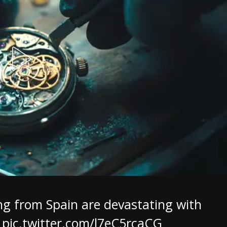
g from Spain are devastating with
.
pic.twitter.com/l7eC5rcaCG