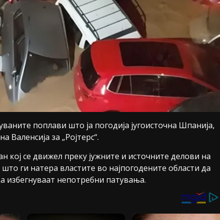
уваните поплави што ја погодија југоисточна Шпанија,
 Валенсија за „Ројтерс“.
н кој се движел преку јужните и источните делови на
 што ги натера властите во најпогодените области да
да избегнуваат непотребни патувања.