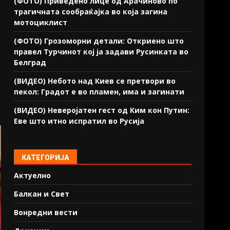
(ФОТО) Приведено лице од Арачиново по
трагичната сообраќајка во која загина
мотоциклист
(ФОТО) Грозоморни детали: Откриено што
правел Турчинот кој ја задави Русинката во
Белград
(ВИДЕО) Небото над Киев се претвори во
пекол: Градот е во пламен, има и загинати
(ВИДЕО) Неверојатен гест од Ким кон Путин:
Еве што итно испратил во Русија
КАТЕГОРИЈА
Актуелно
Балкан и Свет
Вонредни вести