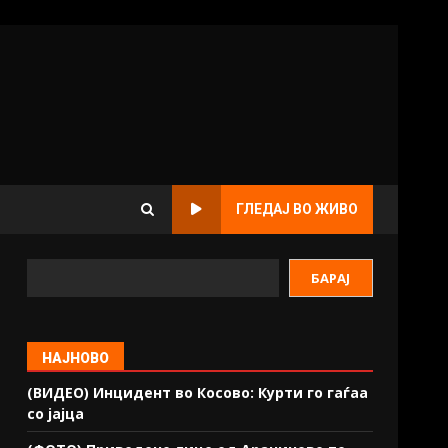
ГЛЕДАЈ ВО ЖИВО
БАРАЈ
НАЈНОВО
(ВИДЕО) Инцидент во Косово: Курти го гаѓаа
со јајца