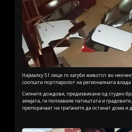
Најмалку 51 лице го загуби животот во неочек
соопшти портпаролот на регионалната влада на
Силните дождови, предизвикани од студен бра
земјата, ги поплавиле патиштата и градовите,
препорачаат на граѓаните да останат дома и 