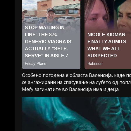
Особено погодена е областа Валенсија, каде 
се ангажирани на спасување на луѓето од попл
Меѓу загинатите во Валенсија има и деца.