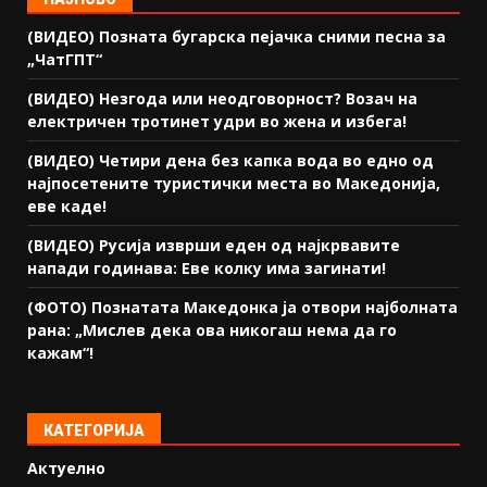
(ВИДЕО) Позната бугарска пејачка сними песна за
„ЧатГПТ“
(ВИДЕО) Незгода или неодговорност? Возач на
електричен тротинет удри во жена и избега!
(ВИДЕО) Четири дена без капка вода во едно од
најпосетените туристички места во Македонија,
еве каде!
(ВИДЕО) Русија изврши еден од најкрвавите
напади годинава: Еве колку има загинати!
(ФОТО) Познатата Македонка ја отвори најболната
рана: „Мислев дека ова никогаш нема да го
кажам“!
КАТЕГОРИЈА
Актуелно