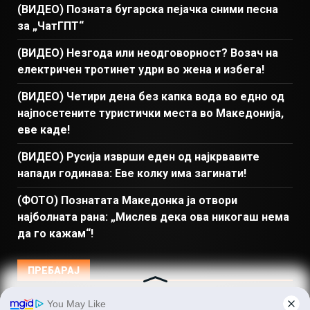
(ВИДЕО) Позната бугарска пејачка сними песна
за „ЧатГПТ“
(ВИДЕО) Незгода или неодговорност? Возач на
електричен тротинет удри во жена и избега!
(ВИДЕО) Четири дена без капка вода во едно од
најпосетените туристички места во Македонија,
еве каде!
(ВИДЕО) Русија изврши еден од најкрвавите
напади годинава: Еве колку има загинати!
(ФОТО) Познатата Македонка ја отвори
најболната рана: „Мислев дека ова никогаш нема
да го кажам“!
ПРЕБАРАЈ