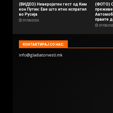
(ВИДЕО) Неверојатен гест од Ким
(ФОТО) О
кон Путин: Еве што итно испратил
преживеа
во Русија
Автомоб
првите д
07/08/2026
07/08/20
КОНТАКТИРАЈ СО НАС:
info@gladiatorvesti.mk