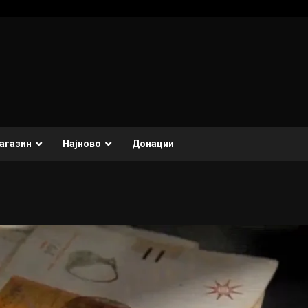
агазин
Најново
Донации