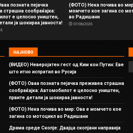
ваа позната пејачка
(ФОТО) Нека почива во мир
 страшна сообраќајка:
момчето кое загина со мо
илот е целосно уништен,
во Радишани
етали ја шокираа јавноста!
07/08/2026
26
НАЈНОВО
(ВИДЕО) Неверојатен гест од Ким кон Путин: Еве
што итно испратил во Русија
(ФОТО) Оваа позната пејачка преживеа страшна
сообраќајка: Автомобилот е целосно уништен,
првите детали ја шокираа јавноста!
(ФОТО) Нека почива во мир: Ова е момчето кое
загина со мотоцикл во Радишани
Драма среде Скопје: Двајца скопјани направија