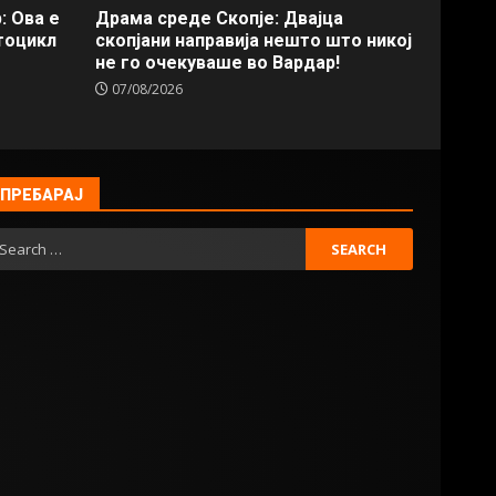
: Ова е
Драма среде Скопје: Двајца
тоцикл
скопјани направија нешто што никој
не го очекуваше во Вардар!
07/08/2026
ПРЕБАРАЈ