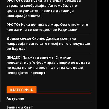
(ФОТО) Оваа позната пејачка преживеа
страшна сообраќајка: Автомобилот е
целосно уништен, првите детали ја
шокираа јавноста!
(ФОТО) Нека почива во мир: Ова е момчето
кое загина со мотоцикл во Радишани
Драма среде Скопје: Двајца скопјани
направија нешто што никој не го очекуваше
во Вардар!
(ВИДЕО) Плажата занеме: Стотици
непознати луѓе формираа синџир во водата
по една панична вест – а потоа следеше
неверојатен пресврт!
КАТЕГОРИЈА
Актуелно
Балкан и Свет