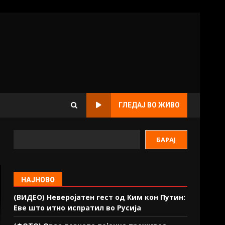
ГЛЕДАЈ ВО ЖИВО
БАРАЈ
НАЈНОВО
(ВИДЕО) Неверојатен гест од Ким кон Путин:
Еве што итно испратил во Русија