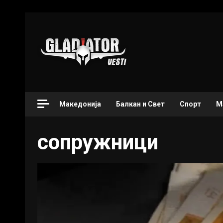
Македонија
Балкан и Свет
Спорт
М
сопружници