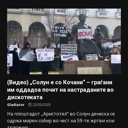
(Видео) „Солун е со Кочани“ – граѓани
им оддадоа почит на настраданите во
дискотеката
Gladiator
22/03/2025
На плоштадот „Аристотел“ во Солун денеска се
одржа мирен собир во чест на 59-те жртви кои
трагично...