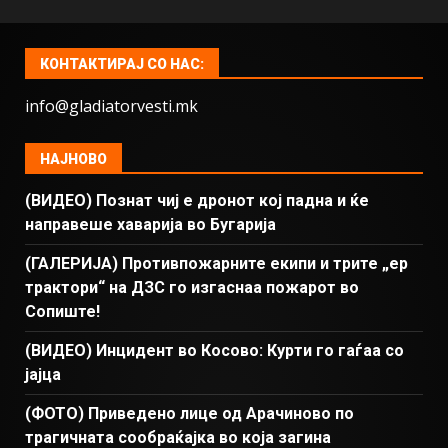
КОНТАКТИРАЈ СО НАС:
info@gladiatorvesti.mk
НАЈНОВО
(ВИДЕО) Познат чиј е дронот кој падна и ќе
направеше хаварија во Бугарија
(ГАЛЕРИЈА) Противпожарните екипи и трите „ер
трактори“ на ДЗС го изгаснаа пожарот во
Сопиште!
(ВИДЕО) Инцидент во Косово: Курти го гаѓаа со
јајца
(ФОТО) Приведено лице од Арачиново по
трагичната сообраќајка во која загина