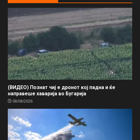
(ВИДЕО) Познат чиј е дронот кој падна и ќе
направеше хаварија во Бугарија
08/08/2026