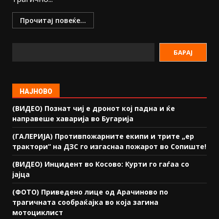
Прочитај повеќе...
БАРАЈ
НАЈНОВО
(ВИДЕО) Познат чиј е дронот кој падна и ќе
направеше хаварија во Бугарија
(ГАЛЕРИЈА) Противпожарните екипи и трите „ер
трактори“ на ДЗС го изгаснаа пожарот во Сопиште!
(ВИДЕО) Инцидент во Косово: Курти го гаѓаа со
јајца
(ФОТО) Приведено лице од Арачиново по
трагичната сообраќајка во која загина
мотоциклист