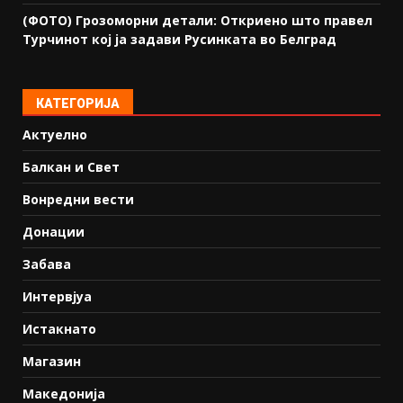
(ФОТО) Грозоморни детали: Откриено што правел
Турчинот кој ја задави Русинката во Белград
КАТЕГОРИЈА
Актуелно
Балкан и Свет
Вонредни вести
Донации
Забава
Интервјуа
Истакнато
Магазин
Македонија