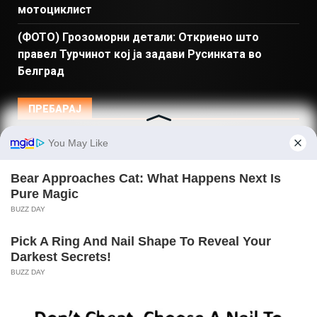
мотоциклист
(ФОТО) Грозоморни детали: Откриено што
правел Турчинот кој ја задави Русинката во
Белград
ПРЕБАРАЈ
Македонија
Балкан и Свет
Спорт
Магазин
Најново
Донации
© Copyright 2026 Gladiator - Powered by dbT18
|
DarkNews
by AF themes.