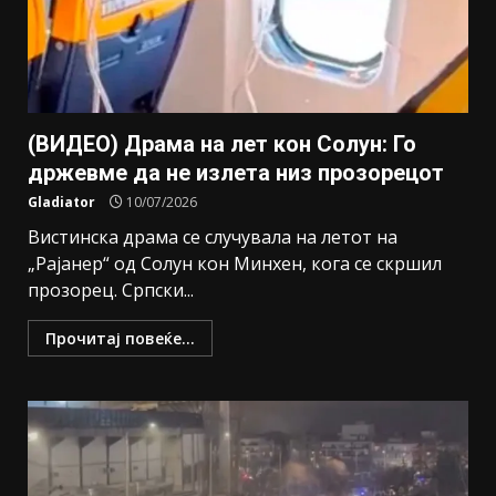
(ВИДЕО) Драма на лет кон Солун: Го
држевме да не излета низ прозорецот
Gladiator
10/07/2026
Вистинска драма се случувала на летот на
„Рајанер“ од Солун кон Минхен, кога се скршил
прозорец. Српски...
Прочитај повеќе...