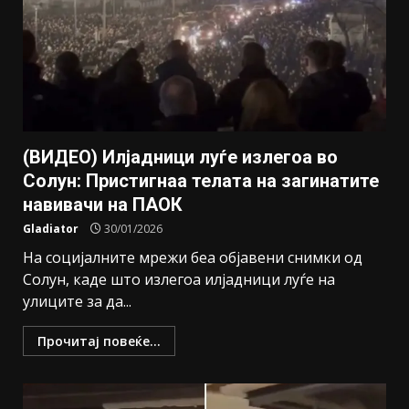
(ВИДЕО) Илјадници луѓе излегоа во
Солун: Пристигнаа телата на загинатите
навивачи на ПАОК
Gladiator
30/01/2026
На социјалните мрежи беа објавени снимки од
Солун, каде што излегоа илјадници луѓе на
улиците за да...
Прочитај повеќе...