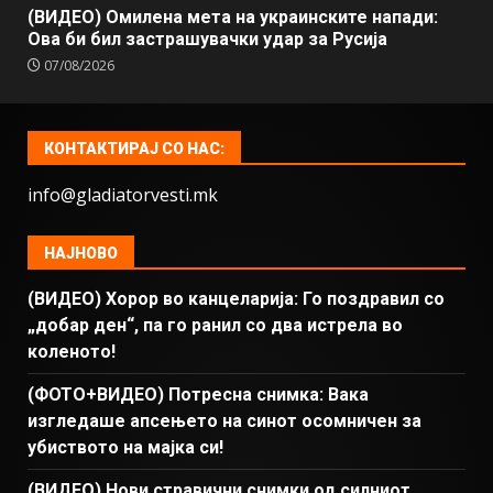
(ВИДЕО) Омилена мета на украинските напади:
Ова би бил застрашувачки удар за Русија
07/08/2026
КОНТАКТИРАЈ СО НАС:
info@gladiatorvesti.mk
НАЈНОВО
(ВИДЕО) Хорор во канцеларија: Го поздравил со
„добар ден“, па го ранил со два истрела во
коленото!
(ФОТО+ВИДЕО) Потресна снимка: Вака
изгледаше апсењето на синот осомничен за
убиството на мајка си!
(ВИДЕО) Нови стравични снимки од силниот