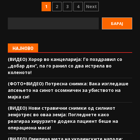
1
2
3
4
Next
БАРАЈ
НАЈНОВО
(ВИДЕО) Хорор во канцеларија: Го поздравил со
„добар ден“, па го ранил со два истрела во
коленото!
(ФОТО+ВИДЕО) Потресна снимка: Вака изгледаше
апсењето на синот осомничен за убиството на
мајка си!
(ВИДЕО) Нови стравични снимки од силниот
земјотрес во оваа земја: Погледнете како
реагираа хирурзите додека пациент беше на
операциона маса!
(ВИДЕО) Омилена мета на украинските напади: