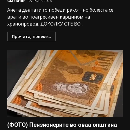
Gladiator
19/02/2026
Анета двапати го победи ракот, но болеста се
врати во поагресивен карцином на
хранопровод. ДОКОЛКУ СТЕ ВО...
Прочитај повеќе...
(ФОТО) Пензионерите во оваа општина