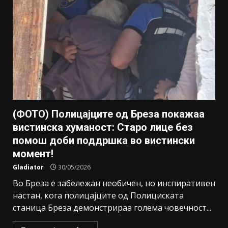
(ФОТО) Полицајците од Бреза покажаа
вистинска хуманост: Старо лице без
помош доби поддршка во вистински
момент!
Gladiator
30/05/2026
Во Бреза е забележан необичен, но инспиративен
настан, кога полицајците од Полициската
станица Бреза демонстрираа голема човечност...