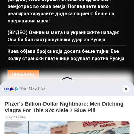
земјотрес во оваа земја: Погледнете како
реагираа хирурзите додека пациент беше на
операциона маса!
(ВИДЕО) Омилена мета на украинските напади:
Ова би бил застрашувачки удар за Русија
Киев објави бројка која досега беше тајна: Еве
колку странски платеници војуваат против Русија
ПРЕБАРАЈ
Македонија
Балкан и Свет
Спорт
Магазин
Најново
Донации