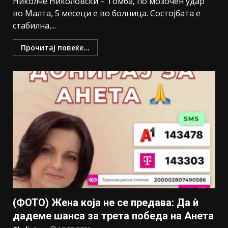
Николче Николовски – Томба, по мозочен удар
во Малта, 5 месеци е во болница. Состојбата е
стабилна,...
Прочитај повеќе...
(ФОТО) Жена која не се предава: Да ѝ
дадеме шанса за трета победа на Анета