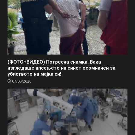
(ФОТО+ВИДЕО) Потресна снимка: Вака
изгледаше апсењето на синот осомничен за
убиството на мајка си!
07/08/2026