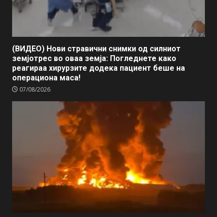
(ВИДЕО) Нови стравични снимки од силниот
земјотрес во оваа земја: Погледнете како
реагираа хирурзите додека пациент беше на
операциона маса!
07/08/2026