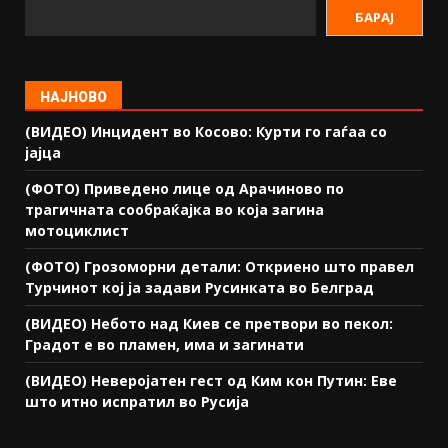
БАРАЈ
НАЈНОВО
(ВИДЕО) Инцидент во Косово: Курти го гаѓаа со
јајца
(ФОТО) Приведено лице од Арачиново по
трагичната сообраќајка во која загина
мотоциклист
(ФОТО) Грозоморни детали: Откриено што правел
Турчинот кој ја задави Русинката во Белград
(ВИДЕО) Небото над Киев се претвори во пекол:
Градот е во пламен, има и загинати
(ВИДЕО) Неверојатен гест од Ким кон Путин: Еве
што итно испратил во Русија