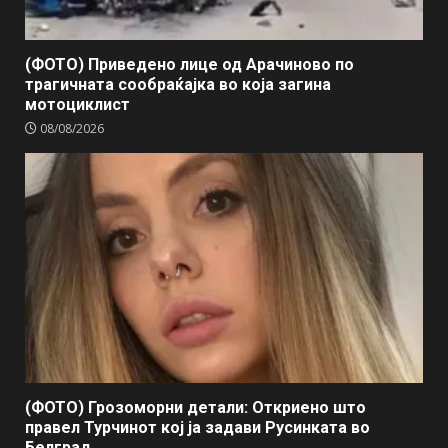
(ФОТО) Приведено лице од Арачиново по
трагичната сообраќајка во која загина
мотоциклист
08/08/2026
(ФОТО) Грозоморни детали: Откриено што
правел Турчинот кој ја задави Русинката во
Белград