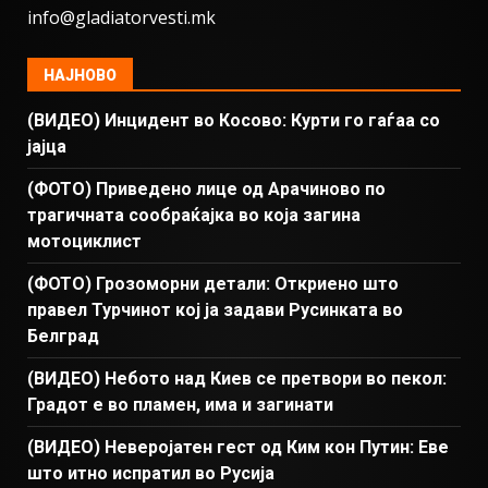
info@gladiatorvesti.mk
НАЈНОВО
(ВИДЕО) Инцидент во Косово: Курти го гаѓаа со
јајца
(ФОТО) Приведено лице од Арачиново по
трагичната сообраќајка во која загина
мотоциклист
(ФОТО) Грозоморни детали: Откриено што
правел Турчинот кој ја задави Русинката во
Белград
(ВИДЕО) Небото над Киев се претвори во пекол:
Градот е во пламен, има и загинати
(ВИДЕО) Неверојатен гест од Ким кон Путин: Еве
што итно испратил во Русија