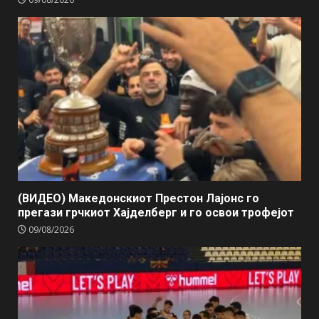
(ВИДЕО) Македонскиот Престон Лајонс го
прегази грчкиот Хајделберг и го освои трофејот
09/08/2026