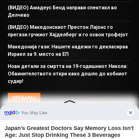
(ВИДЕО) Амадеус Бенд направи спектакл во
Делчево
(ВИДЕО) Македонскиот Престон Лајонс го
прегази грчкиот Хајделберг и го освои трофејот
Македонија гази: Нашите надежи го декласираа
Израел за 9. место на ЕП
Нови детали за смртта на 19-годишниот Никола:
Обвинителството откри како дошло до кобниот
судир!
ПРЕБАРАЈ
Македонија
Балкан и Свет
Спорт
Магазин