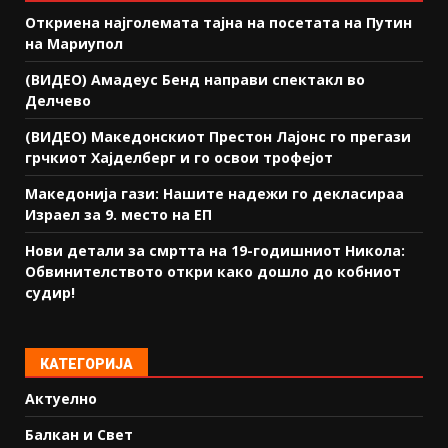
Откриена најголемата тајна на посетата на Путин
на Мариупол
(ВИДЕО) Амадеус Бенд направи спектакл во
Делчево
(ВИДЕО) Македонскиот Престон Лајонс го прегази
грчкиот Хајделберг и го освои трофејот
Македонија гази: Нашите надежи го декласираа
Израел за 9. место на ЕП
Нови детали за смртта на 19-годишниот Никола:
Обвинителството откри како дошло до кобниот
судир!
КАТЕГОРИЈА
Актуелно
Балкан и Свет