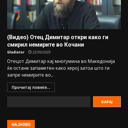
(Видео) Отец Димитар откри како ги
смирил немирите во Кочани
Gladiator
22/03/2025
Отецот Димитар кај многумина во Македонија
ќе остане запаметен како херој затоа што ги
запре немирите во...
Прочитај повеќе...
БАРАЈ
НАЈНОВО