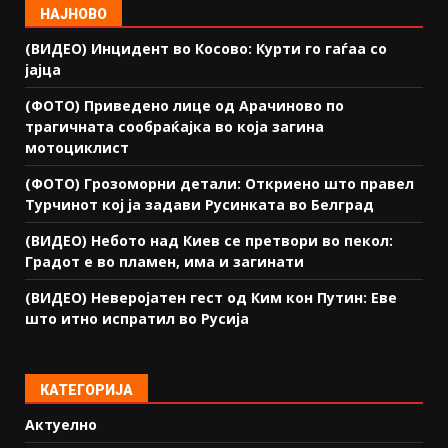
НАЈНОВО
(ВИДЕО) Инцидент во Косово: Курти го гаѓаа со
јајца
(ФОТО) Приведено лице од Арачиново по
трагичната сообраќајка во која загина
мотоциклист
(ФОТО) Грозоморни детали: Откриено што правел
Турчинот кој ја задави Русинката во Белград
(ВИДЕО) Небото над Киев се претвори во пекол:
Градот е во пламен, има и загинати
(ВИДЕО) Неверојатен гест од Ким кон Путин: Еве
што итно испратил во Русија
КАТЕГОРИЈА
Актуелно