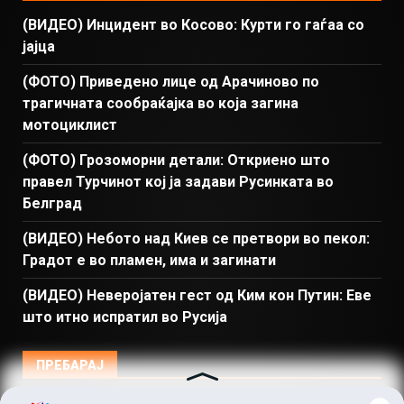
(ВИДЕО) Инцидент во Косово: Курти го гаѓаа со
јајца
(ФОТО) Приведено лице од Арачиново по
трагичната сообраќајка во која загина
мотоциклист
(ФОТО) Грозоморни детали: Откриено што
правел Турчинот кој ја задави Русинката во
Белград
(ВИДЕО) Небото над Киев се претвори во пекол:
Градот е во пламен, има и загинати
(ВИДЕО) Неверојатен гест од Ким кон Путин: Еве
што итно испратил во Русија
ПРЕБАРАЈ