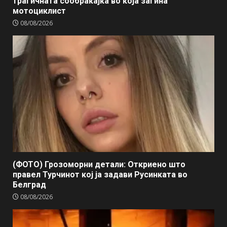
трагичната сообраќајка во која загина
мотоциклист
08/08/2026
(ФОТО) Грозоморни детали: Откриено што
правел Турчинот кој ја задави Русинката во
Белград
08/08/2026