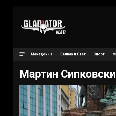
Македонија
Балкан и Свет
Спорт
М
Мартин Сипковски