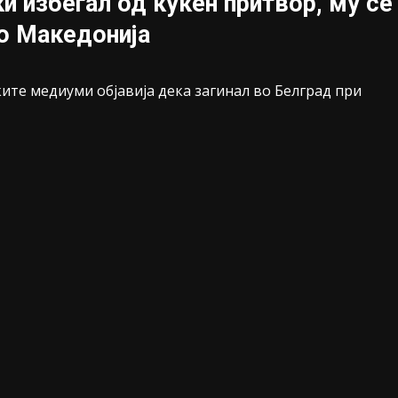
и избегал од куќен притвор, му се
во Македонија
ките медиуми објавија дека загинал во Белград при