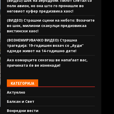
(ВИДЕО) Шок на аеродром: Пилот слетал со
полн авион, но она што го пронашле во
неговиот куфер предизвика хаос!
(ВИДЕО) Страшни сцени на небото: Возачите
во шок, милиони скакулци предизвикаа
вистински хаос!
(ВОЗНЕМИРУВАЧКО ВИДЕО) Страшна
трагедија: 19-годишен возач со „Ауди“
одзеде живот на 14-годишно дете!
Ако комарците секогаш ве напаѓаат вас,
причината ќе ве изненади!
КАТЕГОРИЈА
Актуелно
Балкан и Свет
Вонредни вести