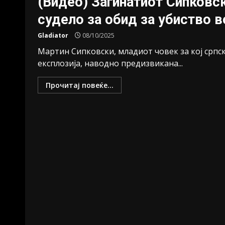
(Видео) Загинатиот Сипковск
судело за обид за убиство 
Gladiator
08/10/2025
Мартин Сипковски, младиот човек за кој српс
експлозија, наводно предизвикана...
Прочитај повеќе...