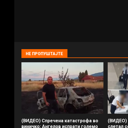
НЕ ПРОПУШТАЈТЕ
(ВИДЕО) Спречена катастрофа во
(ВИДЕО)
виничко: Ангелов испрати големо
слетал с