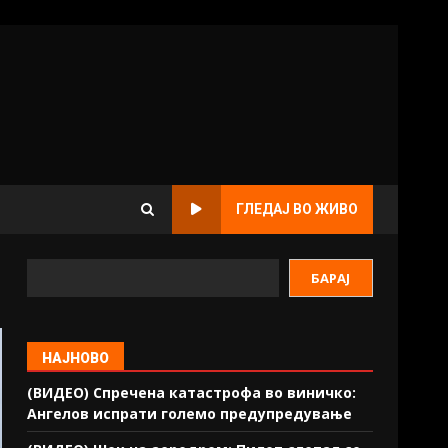
ГЛЕДАЈ ВО ЖИВО
БАРАЈ
НАЈНОВО
(ВИДЕО) Спречена катастрофа во виничко:
Ангелов испрати големо предупредување