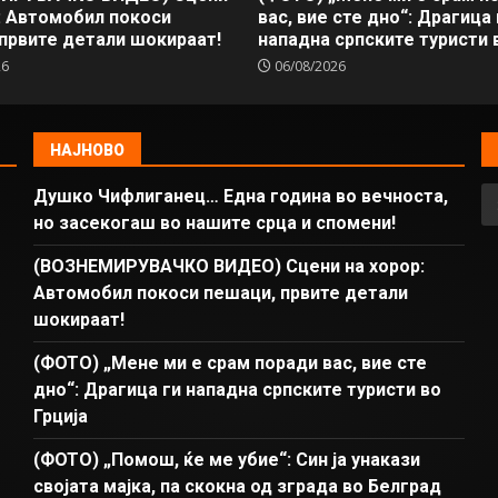
: Автомобил покоси
вас, вие сте дно“: Драгица 
првите детали шокираат!
нападна српските туристи в
26
06/08/2026
НАЈНОВО
Душко Чифлиганец… Eдна година во вечноста,
но засекогаш во нашите срца и спомени!
(ВОЗНЕМИРУВАЧКО ВИДЕО) Сцени на хорор:
Автомобил покоси пешаци, првите детали
шокираат!
(ФОТО) „Мене ми е срам поради вас, вие сте
дно“: Драгица ги нападна српските туристи во
Грција
(ФОТО) „Помош, ќе ме убие“: Син ја унакази
својата мајка, па скокна од зграда во Белград