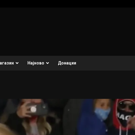
агазин
Најново
Донации