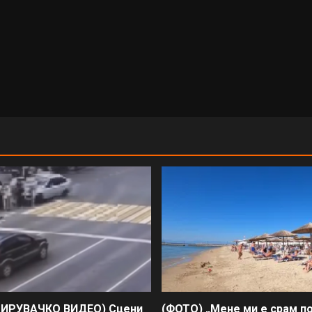
ИРУВАЧКО ВИДЕО) Сцени
(ФОТО) „Мене ми е срам п