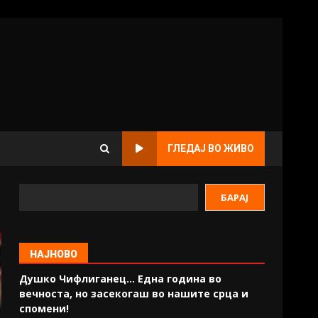
ГЛЕДАЈ ВО ЖИВО
БАРАЈ
НАЈНОВО
Душко Чифлиганец… Eдна година во
вечноста, но засекогаш во нашите срца и
спомени!