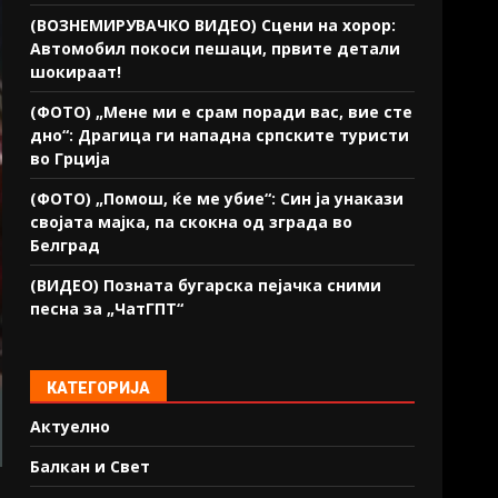
(ВОЗНЕМИРУВАЧКО ВИДЕО) Сцени на хорор:
Автомобил покоси пешаци, првите детали
шокираат!
(ФОТО) „Мене ми е срам поради вас, вие сте
дно“: Драгица ги нападна српските туристи
во Грција
(ФОТО) „Помош, ќе ме убие“: Син ја унакази
својата мајка, па скокна од зграда во
Белград
(ВИДЕО) Позната бугарска пејачка сними
песна за „ЧатГПТ“
КАТЕГОРИЈА
Актуелно
Балкан и Свет