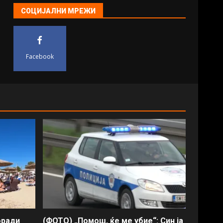
СОЦИЈАЛНИ МРЕЖИ
Facebook
оради
(ФОТО) „Помош, ќе ме убие“: Син ја