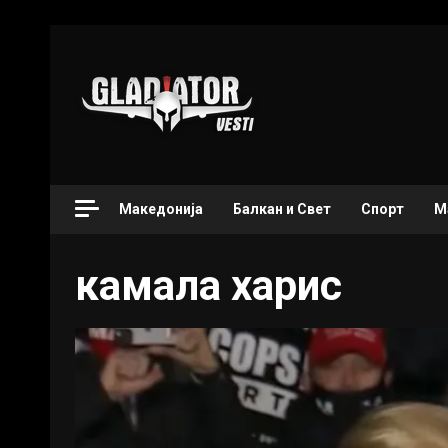
Македонија
Балкан и Свет
Спорт
М
камала харис