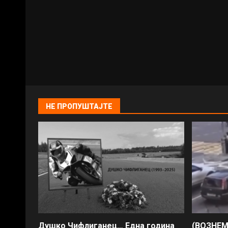
НЕ ПРОПУШТАЈТЕ
Душко Чифлиганец… Eдна година
(ВОЗНЕМ