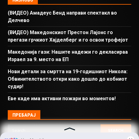
НАЈНОВО
(ВИДЕО) Амадеус Бенд направи спектакл во
Делчево
(ВИДЕО) Македонскиот Престон Лајонс го
прегази грчкиот Хајделберг и го освои трофејот
Македонија гази: Нашите надежи го декласираа
Израел за 9. место на ЕП
Нови детали за смртта на 19-годишниот Никола:
Обвинителството откри како дошло до кобниот
судир!
Еве каде има активни пожари во моментов!
ПРЕБАРАЈ