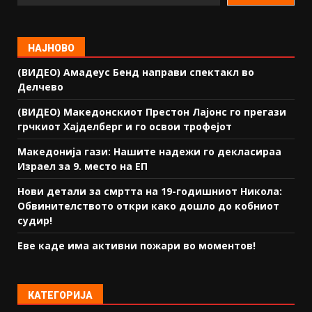
НАЈНОВО
(ВИДЕО) Амадеус Бенд направи спектакл во
Делчево
(ВИДЕО) Македонскиот Престон Лајонс го прегази
грчкиот Хајделберг и го освои трофејот
Македонија гази: Нашите надежи го декласираа
Израел за 9. место на ЕП
Нови детали за смртта на 19-годишниот Никола:
Обвинителството откри како дошло до кобниот
судир!
Еве каде има активни пожари во моментов!
КАТЕГОРИЈА