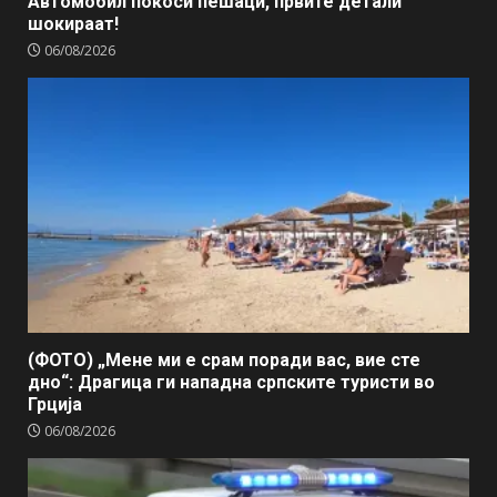
Автомобил покоси пешаци, првите детали
шокираат!
06/08/2026
(ФОТО) „Мене ми е срам поради вас, вие сте
дно“: Драгица ги нападна српските туристи во
Грција
06/08/2026