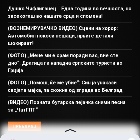
Душко Чифлиганец… Eдна година во вечноста, но
засекогаш во нашите срца и спомени!
(ВОЗНЕМИРУВАЧКО ВИДЕО) Сцени на хорор:
Автомобил покоси пешаци, првите детали
шокираат!
(ФОТО) „Мене ми е срам поради вас, вие сте
дно“: Драгица ги нападна српските туристи во
Грција
(ФОТО) „Помош, ќе ме убие“: Син ја унакази
својата мајка, па скокна од зграда во Белград
(ВИДЕО) Позната бугарска пејачка сними песна
за „ЧатГПТ“
ПРЕБАРАЈ