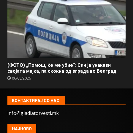
(ФОТО) „Помош, ќе ме убие“: Син ја унакази
својата мајка, па скокна од зграда во Белград
06/08/2026
КОНТАКТИРАЈ СО НАС:
info@gladiatorvesti.mk
НАЈНОВО