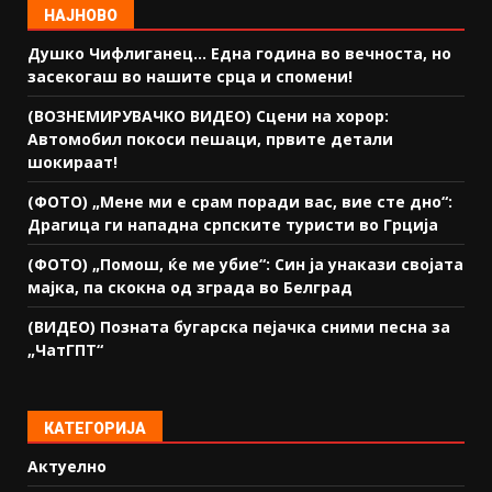
НАЈНОВО
Душко Чифлиганец… Eдна година во вечноста, но
засекогаш во нашите срца и спомени!
(ВОЗНЕМИРУВАЧКО ВИДЕО) Сцени на хорор:
Автомобил покоси пешаци, првите детали
шокираат!
(ФОТО) „Мене ми е срам поради вас, вие сте дно“:
Драгица ги нападна српските туристи во Грција
(ФОТО) „Помош, ќе ме убие“: Син ја унакази својата
мајка, па скокна од зграда во Белград
(ВИДЕО) Позната бугарска пејачка сними песна за
„ЧатГПТ“
КАТЕГОРИЈА
Актуелно