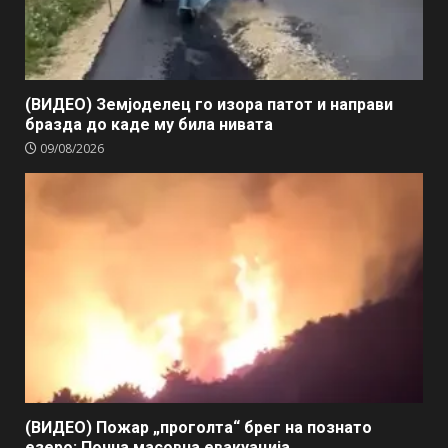
(ВИДЕО) Земјоделец го изора патот и направи
бразда до каде му била нивата
09/08/2026
(ВИДЕО) Пожар „проголта“ брег на познато
езеро: Почна масовна евакуација