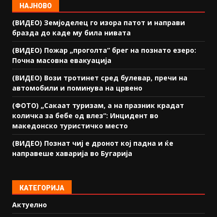
НАЈНОВО
(ВИДЕО) Земјоделец го изора патот и направи
бразда до каде му била нивата
(ВИДЕО) Пожар „проголта“ брег на познато езеро:
Почна масовна евакуација
(ВИДЕО) Вози тротинет сред булевар, пречи на
автомобили и поминува на црвено
(ФОТО) „Сакаат туризам, а на празник крадат
количка за бебе од влез“: Инцидент во
македонско туристичко место
(ВИДЕО) Познат чиј е дронот кој падна и ќе
направеше хаварија во Бугарија
КАТЕГОРИЈА
Актуелно