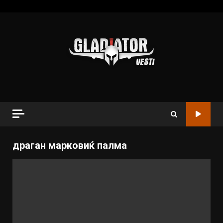
драган марковиќ палма