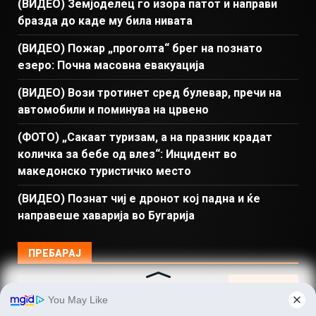
(ВИДЕО) Земјоделец го изора патот и направи
бразда до каде му била нивата
(ВИДЕО) Пожар „проголта“ брег на познато
езеро: Почна масовна евакуација
(ВИДЕО) Вози тротинет сред булевар, пречи на
автомобили и поминува на црвено
(ФОТО) „Сакаат туризам, а на празник крадат
количка за бебе од влез“: Инцидент во
македонско туристичко место
(ВИДЕО) Познат чиј е дронот кој падна и ќе
направеше хаварија во Бугарија
ПРЕБАРАЈ