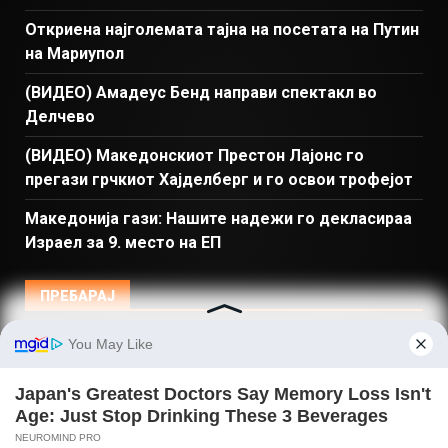
Откриена најголемата тајна на посетата на Путин
на Мариупол
(ВИДЕО) Амадеус Бенд направи спектакл во
Делчево
(ВИДЕО) Македонскиот Престон Лајонс го
прегази грчкиот Хајделберг и го освои трофејот
Македонија гази: Нашите надежи го декласираа
Израел за 9. место на ЕП
ПРЕБАРАЈ
Македонија
Балкан и Свет
Спорт
Магазин
Најново
Донации