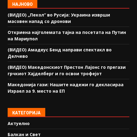
НАЈНОВО
(ВИДЕО) „Пекол“ во Русија: Украина изврши
масовен напад со дронови
Откриена најголемата тајна на посетата на Путин
на Мариупол
(ВИДЕО) Амадеус Бенд направи спектакл во
Делчево
(ВИДЕО) Македонскиот Престон Лајонс го прегази
грчкиот Хајделберг и го освои трофејот
Македонија гази: Нашите надежи го декласираа
Израел за 9. место на ЕП
КАТЕГОРИЈА
Актуелно
Балкан и Свет