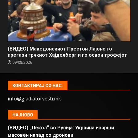
(ВИДЕО) Македонскиот Престон Лајонс го
прегази грчкиот Хајделберг и го освои трофејот
09/08/2026
КОНТАКТИРАЈ СО НАС:
info@gladiatorvesti.mk
НАЈНОВО
(ВИДЕО) „Пекол“ во Русија: Украина изврши
масовен напад со дронови