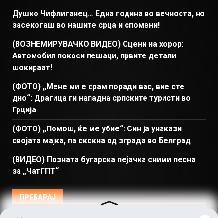
Душко Чифлиганец… Eдна година во вечноста, но
засекогаш во нашите срца и спомени!
(ВОЗНЕМИРУВАЧКО ВИДЕО) Сцени на хорор:
Автомобил покоси пешаци, првите детали
шокираат!
(ФОТО) „Мене ми е срам поради вас, вие сте
дно“: Драгица ги нападна српските туристи во
Грција
(ФОТО) „Помош, ќе ме убие“: Син ја унакази
својата мајка, па скокна од зграда во Белград
(ВИДЕО) Позната бугарска пејачка сними песна
за „ЧатГПТ“
ПРЕБАРАЈ