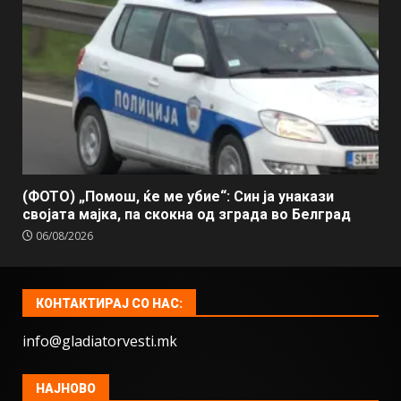
(ФОТО) „Помош, ќе ме убие“: Син ја унакази
својата мајка, па скокна од зграда во Белград
06/08/2026
КОНТАКТИРАЈ СО НАС:
info@gladiatorvesti.mk
НАЈНОВО