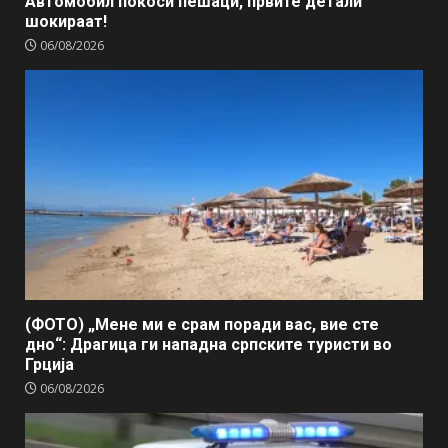
Автомобил покоси пешаци, првите детали
шокираат!
06/08/2026
(ФОТО) „Мене ми е срам поради вас, вие сте
дно“: Драгица ги нападна српските туристи во
Грција
06/08/2026