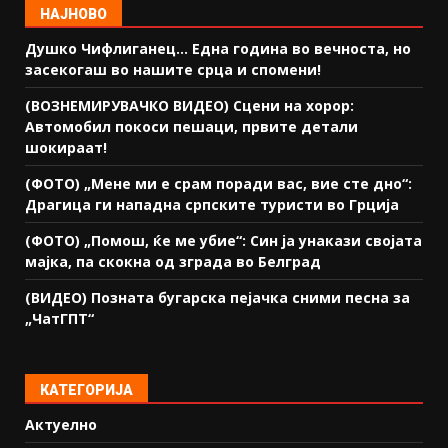
НАЈНОВО
Душко Чифлиганец… Eдна година во вечноста, но
засекогаш во нашите срца и спомени!
(ВОЗНЕМИРУВАЧКО ВИДЕО) Сцени на хорор:
Автомобил покоси пешаци, првите детали
шокираат!
(ФОТО) „Мене ми е срам поради вас, вие сте дно“:
Драгица ги нападна српските туристи во Грција
(ФОТО) „Помош, ќе ме убие“: Син ја унакази својата
мајка, па скокна од зграда во Белград
(ВИДЕО) Позната бугарска пејачка сними песна за
„ЧатГПТ“
КАТЕГОРИЈА
Актуелно