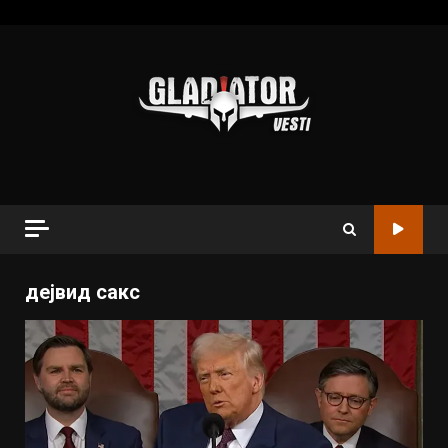
дејвид сакс