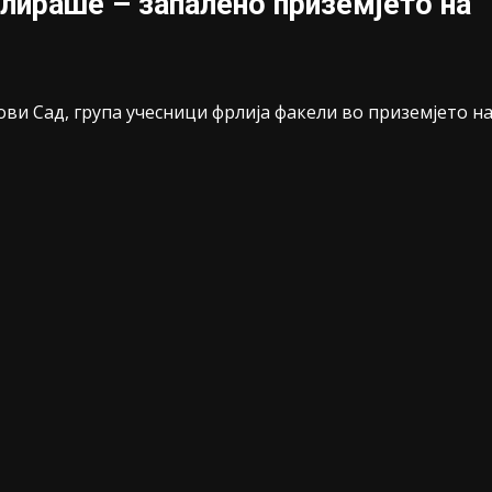
лираше – запалено приземјето на
ви Сад, група учесници фрлија факели во приземјето н