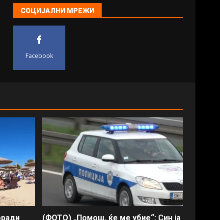
СОЦИЈАЛНИ МРЕЖИ
Facebook
оради
(ФОТО) „Помош, ќе ме убие“: Син ја