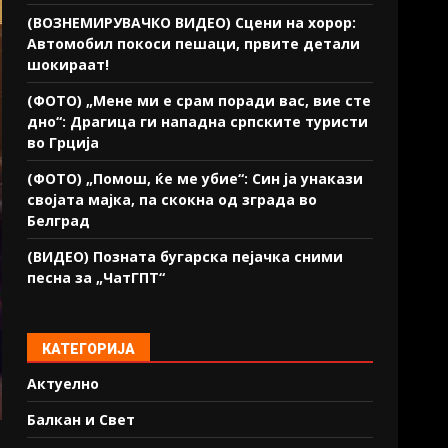
(ВОЗНЕМИРУВАЧКО ВИДЕО) Сцени на хорор:
Автомобил покоси пешаци, првите детали
шокираат!
(ФОТО) „Мене ми е срам поради вас, вие сте
дно“: Драгица ги нападна српските туристи
во Грција
(ФОТО) „Помош, ќе ме убие“: Син ја унакази
својата мајка, па скокна од зграда во
Белград
(ВИДЕО) Позната бугарска пејачка сними
песна за „ЧатГПТ“
КАТЕГОРИЈА
Актуелно
Балкан и Свет