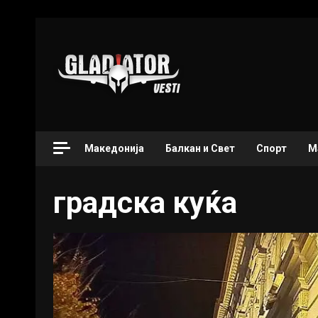
Македонија
Балкан и Свет
Спорт
М
градска куќа