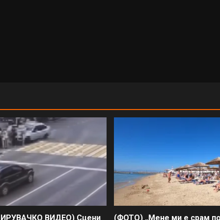
ИРУВАЧКО ВИДЕО) Сцени
(ФОТО) „Мене ми е срам п