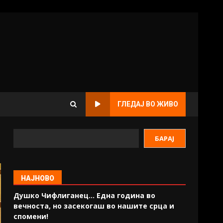
ГЛЕДАЈ ВО ЖИВО
БАРАЈ
НАЈНОВО
Душко Чифлиганец… Eдна година во
вечноста, но засекогаш во нашите срца и
спомени!