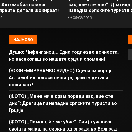
: Автомобил покоси
вас, вие сте дно“: Драгица 
првите детали шокираат!
нападна српските туристи в
26
06/08/2026
НАЈНОВО
Душко Чифлиганец… Eдна година во вечноста,
но засекогаш во нашите срца и спомени!
(ВОЗНЕМИРУВАЧКО ВИДЕО) Сцени на хорор:
Автомобил покоси пешаци, првите детали
шокираат!
(ФОТО) „Мене ми е срам поради вас, вие сте
дно“: Драгица ги нападна српските туристи во
Грција
(ФОТО) „Помош, ќе ме убие“: Син ја унакази
својата мајка, па скокна од зграда во Белград