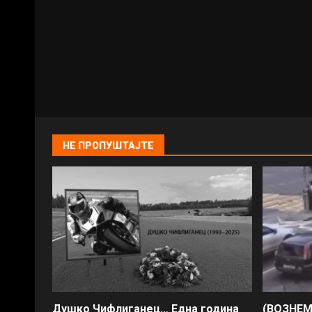
НЕ ПРОПУШТАЈТЕ
Душко Чифлиганец… Eдна година
(ВОЗНЕМ