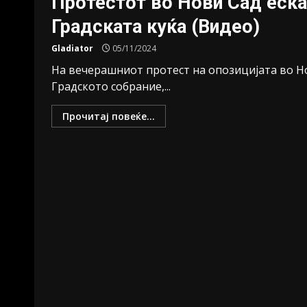
Протестот во Нови Сад еска
Градската куќа (Видео)
Gladiator
05/11/2024
На вечерашниот протест на опозицијата во Но
Градското собрание,...
Прочитај повеќе...