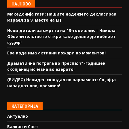
НАЈНОВО
Македонија гази: Нашите надежи го декласираа
Израел за 9. место на ЕП
Нови детали за смртта на 19-годишниот Никола:
Обвинителството откри како дошло до кобниот
судир!
Еве каде има активни пожари во моментов!
Драматична потрага во Преспа: 71-годишен
скопјанец исчезна во езерото!
(ВИДЕО) Невиден скандал во парламент: Со јајца
нападнат овој премиер!
КАТЕГОРИЈА
Актуелно
Балкан и Свет