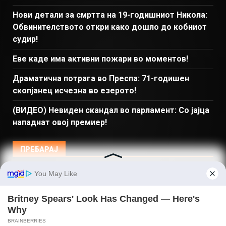
Нови детали за смртта на 19-годишниот Никола:
Обвинителството откри како дошло до кобниот
судир!
Еве каде има активни пожари во моментов!
Драматична потрага во Преспа: 71-годишен
скопјанец исчезна во езерото!
(ВИДЕО) Невиден скандал во парламент: Со јајца
нападнат овој премиер!
ПРЕБАРАЈ
Македонија
Балкан и Свет
Спорт
Магазин
Најново
Донации