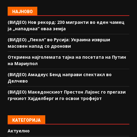
НАЈНОВО
(ВИДЕО) Нов рекорд: 230 мигранти во еден чамец
ја „нападнаа“ оваа земја
(ВИДЕО) „Пекол“ во Русија: Украина изврши
масовен напад со дронови
Откриена најголемата тајна на посетата на Путин
на Мариупол
(ВИДЕО) Амадеус Бенд направи спектакл во
Делчево
(ВИДЕО) Македонскиот Престон Лајонс го прегази
грчкиот Хајделберг и го освои трофејот
КАТЕГОРИЈА
Актуелно