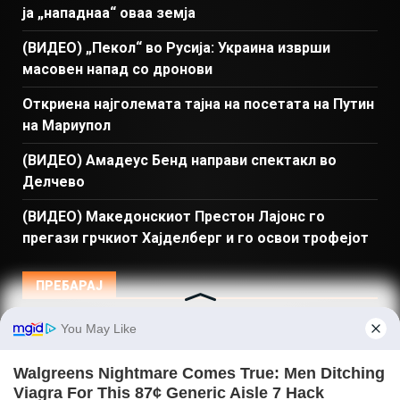
ја „нападнаа“ оваа земја
(ВИДЕО) „Пекол“ во Русија: Украина изврши
масовен напад со дронови
Откриена најголемата тајна на посетата на Путин
на Мариупол
(ВИДЕО) Амадеус Бенд направи спектакл во
Делчево
(ВИДЕО) Македонскиот Престон Лајонс го
прегази грчкиот Хајделберг и го освои трофејот
ПРЕБАРАЈ
Македонија
Балкан и Свет
Спорт
Магазин